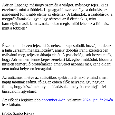
Adrien Lapange máshogy szemléli a világot, máshogy fejezi ki az
érzelmeit, mint a többiek. Legnagyobb szenvedélye a dobolás, ez
mindennél fontosabb eleme az életének. A kalandok, a csalódások, a
megpróbáltatások ugyanúgy részesei az ő életének is, mint
bármelyik másik kamasznak, akkor mégis mitől lehet ez a fiú más,
mint a többiek?
Érzelmeit nehezen fejezi ki és nehezen kapcsolódik hozzájuk, de az
a fajta „érzelmi megszállottság”, amely dobolás iránti szeretetében
nyilvánul meg, teljesen áthatja életét. A pszichológusok hozzá tették,
hogy Adrien nem lenne képes zenekari közegben működni, hiszen a
hirtelen felmerülő problémákat, amelyeket azonnal meg kéne oldani,
nem tudná helyesen lereagálni.
Az autizmus, illetve az autisztikus spektrum témaköre mind a mai
napig tabunak számít, főleg az ebben élők helyzete, így nagyon
fontos, hogy készülnek olyan előadások, amelyek erre hívják fel a
társadalom figyelmét.
Az előadás legközelebb
december 4-én
, valamint
2024. január 24-én
lesz látható.
(Fotó: Szabó Réka)