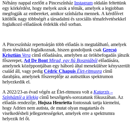
Néhány nappal ezelőtt a Pinceszínház
Instagram
oldalán feltettünk
egy körkérdést, hogy melyek azok a témák, amelyek a legjobban
megfogják az embereket, amikor színházba mennek. A kérdőívet
kitöltők nagy többségét a társadalmi és szociális témafelvetésekkel
foglalkozó előadások érdeklik első sorban.
A Pinceszínház repertoárján több előadás is megtalálható, amelyek
ilyen témákkal foglalkoznak, hiszen gondoljunk csak
Grecsó
Krisztián
Vera
című előadására, amelyben az örökbefogadás játszik
főszerepet,
Ad De Bont
Mirad, egy fiú Boszniából
előadására,
amelynek középpontjában egy háború által menekülésre kényszerült
család áll, vagy pedig
Cédric Chapuis
Élet-ritmusra
című
darabjára, amelynek főszereplője az autisztikus spektrumon
helyezkedik el.
A 2022/23-as évad végén az Élet-ritmusra volt a
Katarzis –
Színháztól a lélekig
című beszélgetés-sorozatunk fókuszában. Az
előadás rendezője,
Hojsza Henrietta
fontosnak tartja kiemelni,
hogy Adrien nem autista, de mutat olyan magatartás és
viselkedésbeli jellegzetességeket, amelyek erre a spektrumra
helyezik fel őt.