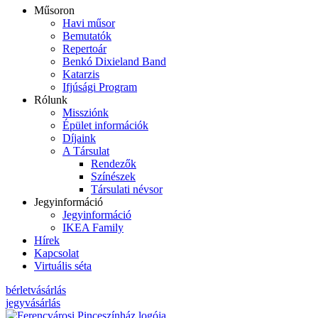
Műsoron
Havi műsor
Bemutatók
Repertoár
Benkó Dixieland Band
Katarzis
Ifjúsági Program
Rólunk
Missziónk
Épület információk
Díjaink
A Társulat
Rendezők
Színészek
Társulati névsor
Jegyinformáció
Jegyinformáció
IKEA Family
Hírek
Kapcsolat
Virtuális séta
bérletvásárlás
jegyvásárlás