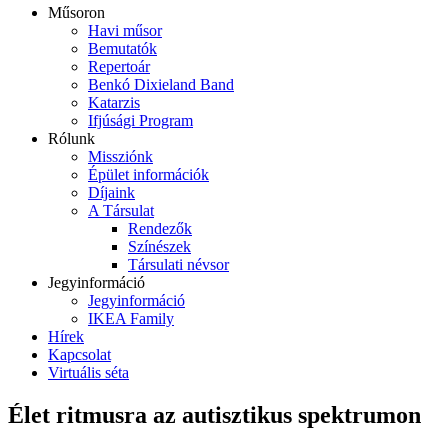
Műsoron
Havi műsor
Bemutatók
Repertoár
Benkó Dixieland Band
Katarzis
Ifjúsági Program
Rólunk
Missziónk
Épület információk
Díjaink
A Társulat
Rendezők
Színészek
Társulati névsor
Jegyinformáció
Jegyinformáció
IKEA Family
Hírek
Kapcsolat
Virtuális séta
Élet ritmusra az autisztikus spektrumon