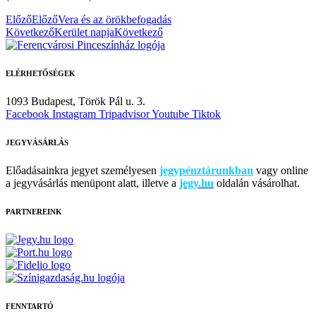
Előző
Előző
Vera és az örökbefogadás
Következő
Kerület napja
Következő
ELÉRHETŐSÉGEK
1093 Budapest,
Török Pál u. 3.
Facebook
Instagram
Tripadvisor
Youtube
Tiktok
JEGYVÁSÁRLÁS
Előadásainkra jegyet személyesen
jegypénztárunkban
vagy online
a jegyvásárlás menüpont alatt, illetve a
jegy.hu
oldalán vásárolhat.
PARTNEREINK
FENNTARTÓ