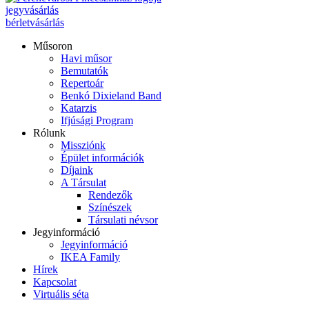
jegyvásárlás
bérletvásárlás
Műsoron
Havi műsor
Bemutatók
Repertoár
Benkó Dixieland Band
Katarzis
Ifjúsági Program
Rólunk
Missziónk
Épület információk
Díjaink
A Társulat
Rendezők
Színészek
Társulati névsor
Jegyinformáció
Jegyinformáció
IKEA Family
Hírek
Kapcsolat
Virtuális séta