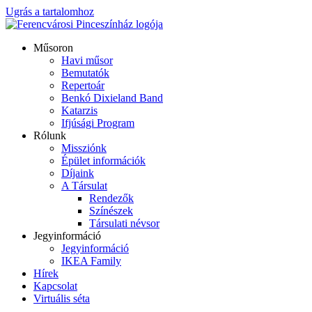
Ugrás a tartalomhoz
Műsoron
Havi műsor
Bemutatók
Repertoár
Benkó Dixieland Band
Katarzis
Ifjúsági Program
Rólunk
Missziónk
Épület információk
Díjaink
A Társulat
Rendezők
Színészek
Társulati névsor
Jegyinformáció
Jegyinformáció
IKEA Family
Hírek
Kapcsolat
Virtuális séta