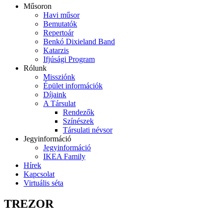
Műsoron
Havi műsor
Bemutatók
Repertoár
Benkó Dixieland Band
Katarzis
Ifjúsági Program
Rólunk
Missziónk
Épület információk
Díjaink
A Társulat
Rendezők
Színészek
Társulati névsor
Jegyinformáció
Jegyinformáció
IKEA Family
Hírek
Kapcsolat
Virtuális séta
TREZOR