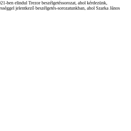
21-ben elindul Trezor beszélgetéssorozat, ahol kérdezünk,
ességgel jelentkező beszélgetés-sorozatunkban, ahol Szarka János