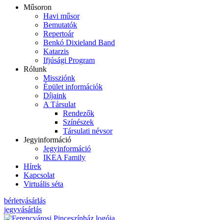
Műsoron
Havi műsor
Bemutatók
Repertoár
Benkó Dixieland Band
Katarzis
Ifjúsági Program
Rólunk
Missziónk
Épület információk
Díjaink
A Társulat
Rendezők
Színészek
Társulati névsor
Jegyinformáció
Jegyinformáció
IKEA Family
Hírek
Kapcsolat
Virtuális séta
bérletvásárlás
jegyvásárlás