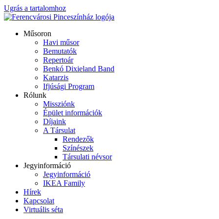
Ugrás a tartalomhoz
Műsoron
Havi műsor
Bemutatók
Repertoár
Benkó Dixieland Band
Katarzis
Ifjúsági Program
Rólunk
Missziónk
Épület információk
Díjaink
A Társulat
Rendezők
Színészek
Társulati névsor
Jegyinformáció
Jegyinformáció
IKEA Family
Hírek
Kapcsolat
Virtuális séta