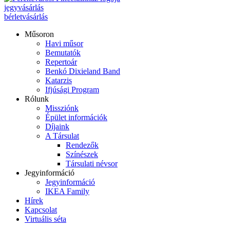
jegyvásárlás
bérletvásárlás
Műsoron
Havi műsor
Bemutatók
Repertoár
Benkó Dixieland Band
Katarzis
Ifjúsági Program
Rólunk
Missziónk
Épület információk
Díjaink
A Társulat
Rendezők
Színészek
Társulati névsor
Jegyinformáció
Jegyinformáció
IKEA Family
Hírek
Kapcsolat
Virtuális séta