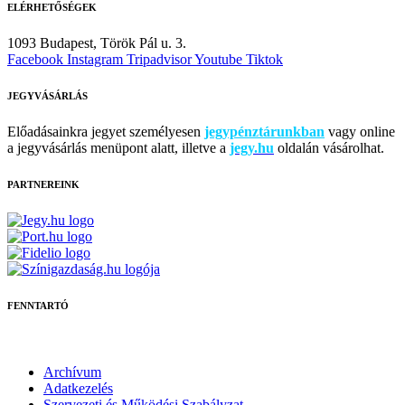
ELÉRHETŐSÉGEK
1093 Budapest,
Török Pál u. 3.
Facebook
Instagram
Tripadvisor
Youtube
Tiktok
JEGYVÁSÁRLÁS
Előadásainkra jegyet személyesen
jegypénztárunkban
vagy online
a jegyvásárlás menüpont alatt, illetve a
jegy.hu
oldalán vásárolhat.
PARTNEREINK
FENNTARTÓ
Archívum
Adatkezelés
Szervezeti és Működési Szabályzat