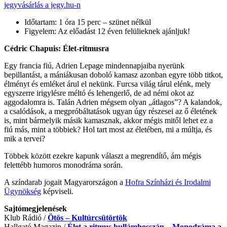
jegyvásárlás a jegy.hu-n
Időtartam: 1 óra 15 perc – szünet nélkül
Figyelem: Az előadást 12 éven felülieknek ajánljuk!
Cédric Chapuis: Élet-ritmusra
Egy francia fiú, Adrien Lepage mindennapjaiba nyerünk
bepillantást, a mániákusan doboló kamasz azonban egyre több titkot,
élményt és emléket árul el nekünk. Furcsa világ tárul elénk, mely
egyszerre irigylésre méltó és lehengerlő, de ad némi okot az
aggodalomra is. Talán Adrien mégsem olyan „átlagos”? A kalandok,
a csalódások, a megpróbáltatások ugyan úgy részesei az ő életének
is, mint bármelyik másik kamasznak, akkor mégis mitől lehet ez a
fiú más, mint a többiek? Hol tart most az életében, mi a múltja, és
mik a tervei?
Többek között ezekre kapunk választ a megrendítő, ám mégis
felettébb humoros monodráma során.
A színdarab jogait Magyarországon a
Hofra Színházi és Irodalmi
Ügynökség
képviseli.
Sajtómegjelenések
Klub Rádió /
Ötös – Kultúrcsütörtök
Hallgató Magazin /
Élet a ritmus hullámhosszán – Monodráma a