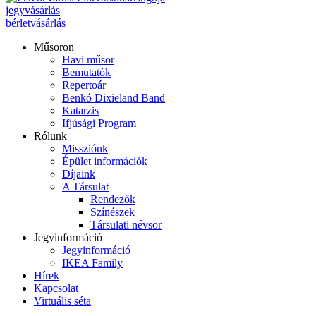
jegyvásárlás
bérletvásárlás
Műsoron
Havi műsor
Bemutatók
Repertoár
Benkó Dixieland Band
Katarzis
Ifjúsági Program
Rólunk
Missziónk
Épület információk
Díjaink
A Társulat
Rendezők
Színészek
Társulati névsor
Jegyinformáció
Jegyinformáció
IKEA Family
Hírek
Kapcsolat
Virtuális séta