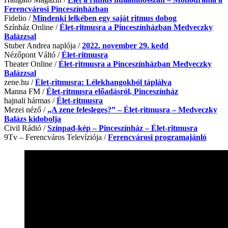
Ferencvárosi Pinceszínházban
Fidelio /
Mindenki lelkében egy saját ritmus dobog
Színház Online /
Élet-ritmusra a Pinceszínházban Medveczky
Balázzsal
Stuber Andrea naplója /
2022. november 29. kedd
Nézőpont Váltó /
Élet-ritmusra
Theater Online /
Élet-ritmusra a Pinceszínházban Medveczky
Balázzsal
zene.hu /
Élet-ritmusra: Lélekhangokból táplálva
Manna FM /
Élet-ritmusra előadásról, Pinceszínház
hajnali hármas /
Élet-ritmusra
Mezei néző /
„A zene felesleges?” – Élet-ritmusra – Medveczky
Balázs kidobolja
Civil Rádió /
Színpad-kép – Pinceszínház – Élet-ritmusra
9Tv – Ferencváros Televíziója /
Ferencvárosi programajánló