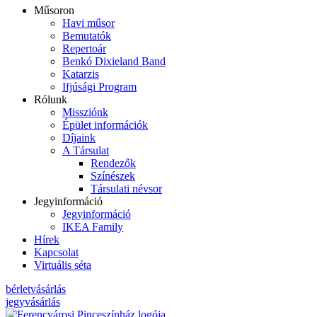
Műsoron
Havi műsor
Bemutatók
Repertoár
Benkó Dixieland Band
Katarzis
Ifjúsági Program
Rólunk
Missziónk
Épület információk
Díjaink
A Társulat
Rendezők
Színészek
Társulati névsor
Jegyinformáció
Jegyinformáció
IKEA Family
Hírek
Kapcsolat
Virtuális séta
bérletvásárlás
jegyvásárlás