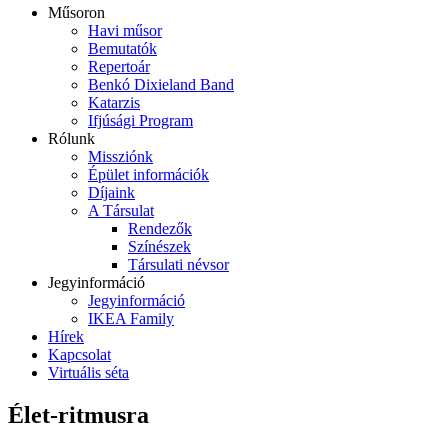
Műsoron
Havi műsor
Bemutatók
Repertoár
Benkó Dixieland Band
Katarzis
Ifjúsági Program
Rólunk
Missziónk
Épület információk
Díjaink
A Társulat
Rendezők
Színészek
Társulati névsor
Jegyinformáció
Jegyinformáció
IKEA Family
Hírek
Kapcsolat
Virtuális séta
Élet-ritmusra