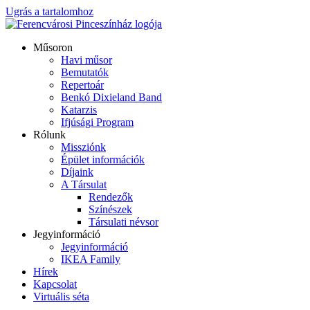
Ugrás a tartalomhoz
Műsoron
Havi műsor
Bemutatók
Repertoár
Benkó Dixieland Band
Katarzis
Ifjúsági Program
Rólunk
Missziónk
Épület információk
Díjaink
A Társulat
Rendezők
Színészek
Társulati névsor
Jegyinformáció
Jegyinformáció
IKEA Family
Hírek
Kapcsolat
Virtuális séta