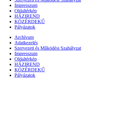
Impresszum
Oldaltérkép
HÁZIREND
KÖZÉRDEKŰ
Pályázatok
Archívum
Adatkezelés
Szervezeti és Működési Szabályzat
Impresszum
Oldaltérkép
HÁZIREND
KÖZÉRDEKŰ
Pályázatok