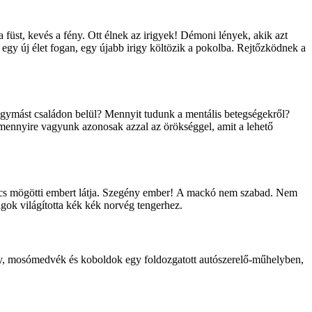
a füst, kevés a fény. Ott élnek az irigyek! Démoni lények, akik azt
Ha egy új élet fogan, egy újabb irigy költözik a pokolba. Rejtőzködnek a
egymást családon belül? Mennyit tudunk a mentális betegségekről?
 mennyire vagyunk azonosak azzal az örökséggel, amit a lehető
ács mögötti embert látja. Szegény ember! A mackó nem szabad. Nem
agok világította kék kék norvég tengerhez.
mmy, mosómedvék és koboldok egy foldozgatott autószerelő-műhelyben,