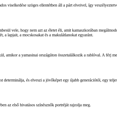
s viselkedése szöges ellentétben áll a párt elveivel, így veszélyeztetv
zembesül vele, hogy nem azt az életet éli, amit kamaszkorában megálmo
tét, a lapjait, a mocskosakat és a makulátlanokat egyaránt.
ül, amikor a yamasinai országúton összetalálkozik a rablóval. A férj 
 determinálja, és elveszi a jövőképet egy újabb generációtól, egy telj
en az első hivatásos színésznők portréját rajzolja meg.