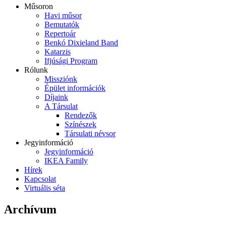
Műsoron
Havi műsor
Bemutatók
Repertoár
Benkó Dixieland Band
Katarzis
Ifjúsági Program
Rólunk
Missziónk
Épület információk
Díjaink
A Társulat
Rendezők
Színészek
Társulati névsor
Jegyinformáció
Jegyinformáció
IKEA Family
Hírek
Kapcsolat
Virtuális séta
Archívum