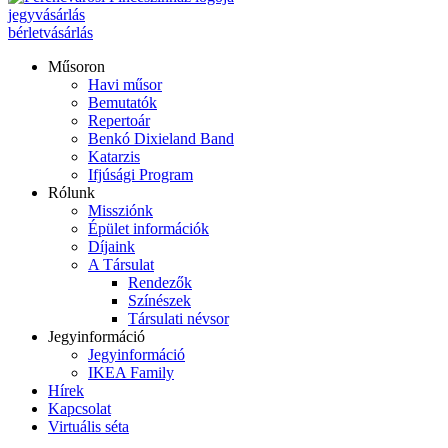
jegyvásárlás
bérletvásárlás
Műsoron
Havi műsor
Bemutatók
Repertoár
Benkó Dixieland Band
Katarzis
Ifjúsági Program
Rólunk
Missziónk
Épület információk
Díjaink
A Társulat
Rendezők
Színészek
Társulati névsor
Jegyinformáció
Jegyinformáció
IKEA Family
Hírek
Kapcsolat
Virtuális séta