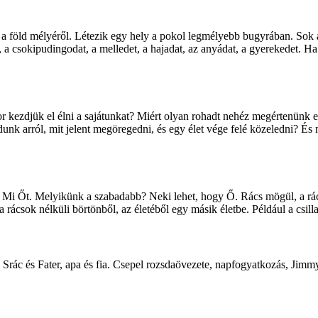
l, a föld mélyéről. Létezik egy hely a pokol legmélyebb bugyrában. Sok 
dat, a csokipudingodat, a melledet, a hajadat, az anyádat, a gyerekedet. 
r kezdjük el élni a sajátunkat? Miért olyan rohadt nehéz megértenünk 
nk arról, mit jelent megöregedni, és egy élet vége felé közeledni? És
. Mi Őt. Melyikünk a szabadabb? Neki lehet, hogy Ő. Rács mögül, a r
rácsok nélküli börtönből, az életéből egy másik életbe. Például a csill
 Srác és Fater, apa és fia. Csepel rozsdaövezete, napfogyatkozás, Ji