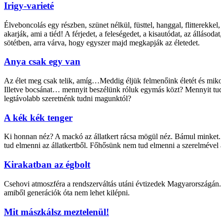
Irigy-varieté
Élveboncolás egy részben, szünet nélkül, füsttel, hanggal, flitterekke
akarják, ami a tiéd! A férjedet, a feleségedet, a kisautódat, az álláso
sötétben, arra várva, hogy egyszer majd megkapják az életedet.
Anya csak egy van
Az élet meg csak telik, amíg…Meddig éljük felmenőink életét és miko
Illetve bocsánat… mennyit beszélünk róluk egymás közt? Mennyit tudu
legtávolabb szeretnénk tudni magunktól?
A kék kék tenger
Ki honnan néz? A mackó az állatkert rácsa mögül néz. Bámul minket
tud elmenni az állatkertből. Főhősünk nem tud elmenni a szerelmével a 
Kirakatban az égbolt
Csehovi atmoszféra a rendszerváltás utáni évtizedek Magyarországán.
amiből generációk óta nem lehet kilépni.
Mit mászkálsz meztelenül!