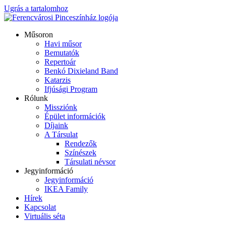
Ugrás a tartalomhoz
Műsoron
Havi műsor
Bemutatók
Repertoár
Benkó Dixieland Band
Katarzis
Ifjúsági Program
Rólunk
Missziónk
Épület információk
Díjaink
A Társulat
Rendezők
Színészek
Társulati névsor
Jegyinformáció
Jegyinformáció
IKEA Family
Hírek
Kapcsolat
Virtuális séta