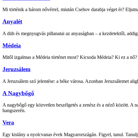
Mi történik a három nővérrel, miután Csehov darabja véget ér? Eljut
Anyalét
A düh és megnyugvás pillanatai az anyaságban – a kezdete
Médeia
Mitől izgalmas a Médeia történet most? Kicsoda Médeia? Ki ez a nő? K
Jeruzsálem
A Jeruzsálem szó jelentése: a béke városa. Azonban Jeruzsálemet aligh
A Nagybőgő
A nagybőgő egy közvetlen beszélgetés a zenész és a néző között. A na
hangszerén.
Vera
Egy kislány a nyolcvanas évek Magyarországán. Figyel, tanul. Tanulja