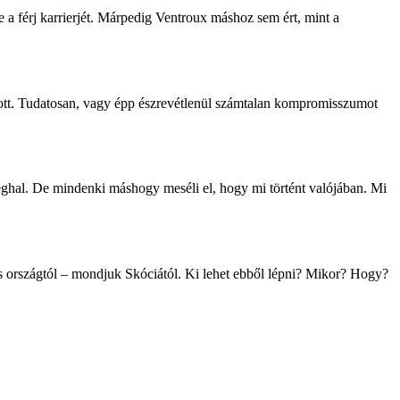
e a férj karrierjét. Márpedig Ventroux máshoz sem ért, mint a
dott. Tudatosan, vagy épp észrevétlenül számtalan kompromisszumot
meghal. De mindenki máshogy meséli el, hogy mi történt valójában. Mi
es országtól – mondjuk Skóciától. Ki lehet ebből lépni? Mikor? Hogy?