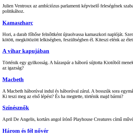
Julien Ventroux az ambíciózus parlamenti képviselő feleségének szabado
politikához.
Kamaszharc
Hori, a darab főhőse felnőttként újraolvassa kamaszkori naplóját. S
kötött, megkötözött lelkiségben, feszültségben él. Kiteszi elénk az éle
A vihar kapujában
Történik egy gyilkosság. A házaspár a háború sújtotta Kiotóból menek
az igazság?
Macbeth
A Macbeth háborúval indul és háborúval zárul. A bosszúk sora egymást
Ki teszi meg az első lépést? És ha megtette, történik majd bármi?
Színésznők
April De Angelis, kortárs angol írónő Playhouse Creatures című művéb
Három és fél nővér