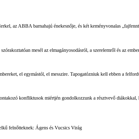
 Merkel, az ABBA barnahajú énekesnője, és két keményvonalas „fajfennt
 szórakoztatóan mesél az elmagányosodásról, a szerelemről és az ember
bereket, el egymástól, el messzire. Tapogatózniuk kell ebben a felfordu
bontakozó konfliktusok miértjén gondolkozzunk a résztvevő diákokkal, h
elkű felnőtteknek: Ágens és Vucsics Virág