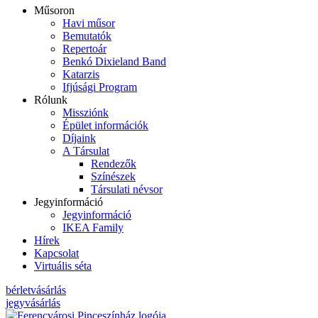
Műsoron
Havi műsor
Bemutatók
Repertoár
Benkó Dixieland Band
Katarzis
Ifjúsági Program
Rólunk
Missziónk
Épület információk
Díjaink
A Társulat
Rendezők
Színészek
Társulati névsor
Jegyinformáció
Jegyinformáció
IKEA Family
Hírek
Kapcsolat
Virtuális séta
bérletvásárlás
jegyvásárlás