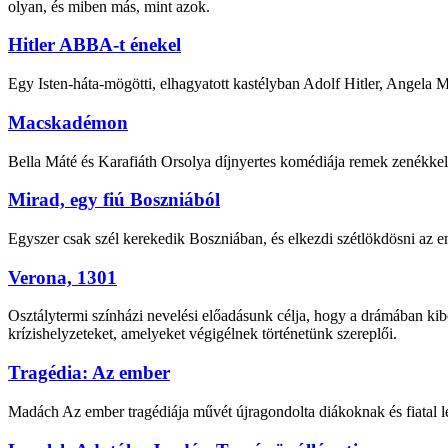
olyan, és miben más, mint azok.
Hitler ABBA-t énekel
Egy Isten-háta-mögötti, elhagyatott kastélyban Adolf Hitler, Angela
Macskadémon
Bella Máté és Karafiáth Orsolya díjnyertes komédiája remek zenékkel
Mirad, egy fiú Boszniából
Egyszer csak szél kerekedik Boszniában, és elkezdi szétlökdösni az em
Verona, 1301
Osztálytermi színházi nevelési előadásunk célja, hogy a drámában ki
krízishelyzeteket, amelyeket végigélnek történetünk szereplői.
Tragédia: Az ember
Madách Az ember tragédiája művét újragondolta diákoknak és fiatal l