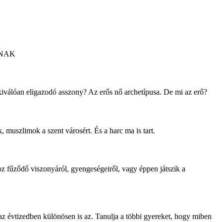
ÁKNAK
kiválóan eligazodó asszony? Az erős nő archetípusa. De mi az erő?
 muszlimok a szent városért. És a harc ma is tart.
oz fűződő viszonyáról, gyengeségeiről, vagy éppen játszik a
az évtizedben különösen is az. Tanulja a többi gyereket, hogy miben