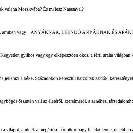
nak valaha Moszkvába? És mi lesz Natasával?
ktől, addig, amiben vagy – ANYÁKNAK, LEENDŐ ANYÁKNAK ÉS AP
egyetlen gyilkos vagy egy elképesztően okos, a férfi uralta világban 
a jellemzi a béke. Századokon keresztül harcoltak zsidók, keresztények,
gybőgős őszintén vall az életéről, szerelméről, a zenéhez, társadalomh
 a világot, aminek a megértése bármikor nagy feladat lenne, de ebben 