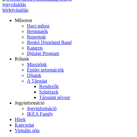
jegyvásárlás
bérletvásárlás
Műsoron
Havi műsor
Bemutatók
Repertoár
Benkó Dixieland Band
Katarzis
Ifjúsági Program
Rólunk
Missziónk
Épület információk
Díjaink
A Társulat
Rendezők
Színészek
Társulati névsor
Jegyinformáció
Jegyinformáció
IKEA Family
Hírek
Kapcsolat
Virtuális séta