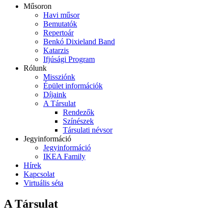
Műsoron
Havi műsor
Bemutatók
Repertoár
Benkó Dixieland Band
Katarzis
Ifjúsági Program
Rólunk
Missziónk
Épület információk
Díjaink
A Társulat
Rendezők
Színészek
Társulati névsor
Jegyinformáció
Jegyinformáció
IKEA Family
Hírek
Kapcsolat
Virtuális séta
A Társulat