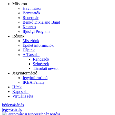
Műsoron
Havi műsor
Bemutatók
Repertoár
Benkó Dixieland Band
Katarzis
Ifjúsági Program
Rólunk
Missziónk
Épület információk
Díjaink
A Társulat
Rendezők
Színészek
Társulati névsor
Jegyinformáció
Jegyinformáció
IKEA Family
Hírek
Kapcsolat
Virtuális séta
bérletvásárlás
jegyvásárlás