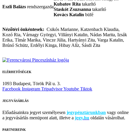
Kubatov Rita
takarító
Eszli Balázs
rendszergazda
Staskót Zsuzsanna
takarító
Kovács Katalin
büfé
Nézőtéri önkéntesek:
Csikós Marianne, Katzenbach Klaudia,
Kozó Ria, Várnagy Györgyi, Villányi Katalin, Nádas Marita, Izsák
Erika, Tímár Marika, Vincze Júlia, Hartyányi Zita, Varga Katalin,
Brúnó Schütz, Erdélyi Kinga, Hibay Alíz, Sásdi Zita
ELÉRHETŐSÉGEK
1093 Budapest,
Török Pál u. 3.
Facebook
Instagram
Tripadvisor
Youtube
Tiktok
JEGYVÁSÁRLÁS
Előadásainkra jegyet személyesen
jegypénztárunkban
vagy online
a jegyvásárlás menüpont alatt, illetve a
jegy.hu
oldalán vásárolhat.
PARTNEREINK