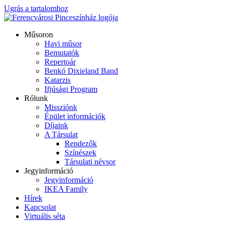
Ugrás a tartalomhoz
Műsoron
Havi műsor
Bemutatók
Repertoár
Benkó Dixieland Band
Katarzis
Ifjúsági Program
Rólunk
Missziónk
Épület információk
Díjaink
A Társulat
Rendezők
Színészek
Társulati névsor
Jegyinformáció
Jegyinformáció
IKEA Family
Hírek
Kapcsolat
Virtuális séta