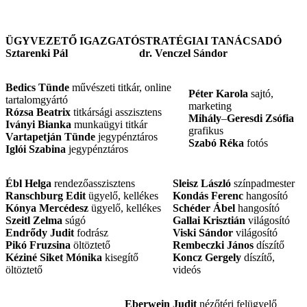
ÜGYVEZETŐ IGAZGATÓ
STRATÉGIAI TANÁCSADÓ
Sztarenki Pál
dr. Venczel Sándor
Bedics Tünde
művészeti titkár, online
Péter Karola
sajtó,
tartalomgyártó
marketing
Rózsa Beatrix
titkársági asszisztens
Mihály
–
Geresdi Zsófia
Iványi Bianka
munkaügyi titkár
grafikus
Vartapetján Tünde
jegypénztáros
Szabó Réka
fotós
Iglói Szabina
jegypénztáros
Ébl Helga
rendezőasszisztens
Sleisz László
színpadmester
Ranschburg Edit
ügyelő, kellékes
Kondás Ferenc
hangosító
Kónya Mercédesz
ügyelő, kellékes
Schéder Ábel
hangosító
Szeitl Zelma
súgó
Gallai Krisztián
világosító
Endrődy Judit
fodrász
Viski Sándor
világosító
Pikó Fruzsina
öltöztető
Rembeczki János
díszítő
Kéziné Siket
Mónika
kisegítő
Koncz Gergely
díszítő,
öltöztető
videós
Eberwein Judit
nézőtéri felügyelő