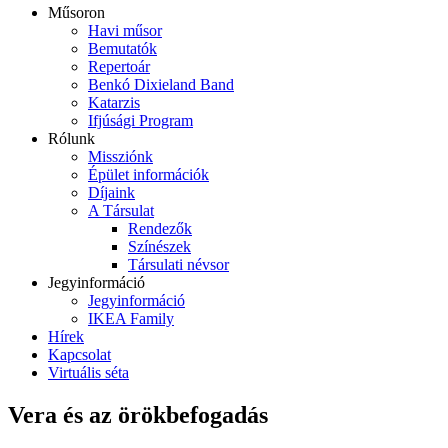
Műsoron
Havi műsor
Bemutatók
Repertoár
Benkó Dixieland Band
Katarzis
Ifjúsági Program
Rólunk
Missziónk
Épület információk
Díjaink
A Társulat
Rendezők
Színészek
Társulati névsor
Jegyinformáció
Jegyinformáció
IKEA Family
Hírek
Kapcsolat
Virtuális séta
Vera és az örökbefogadás