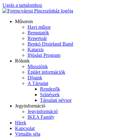
Ugrás a tartalomhoz
Műsoron
Havi műsor
Bemutatók
Repertoár
Benkó Dixieland Band
Katarzis
Ifjúsági Program
Rólunk
Missziónk
Épület információk
Díjaink
A Társulat
Rendezők
Színészek
Társulati névsor
Jegyinformáció
Jegyinformáció
IKEA Family
Hírek
Kapcsolat
Virtuális séta