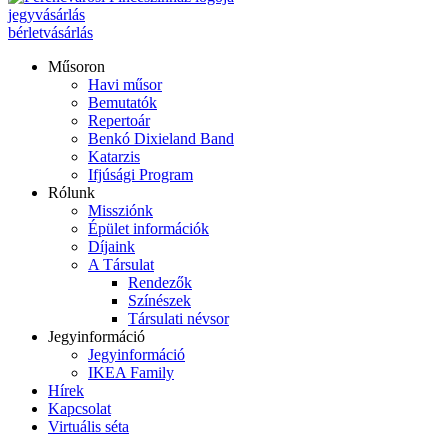
jegyvásárlás
bérletvásárlás
Műsoron
Havi műsor
Bemutatók
Repertoár
Benkó Dixieland Band
Katarzis
Ifjúsági Program
Rólunk
Missziónk
Épület információk
Díjaink
A Társulat
Rendezők
Színészek
Társulati névsor
Jegyinformáció
Jegyinformáció
IKEA Family
Hírek
Kapcsolat
Virtuális séta