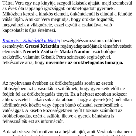
Tátrai Vera egy nap kinyitja szegedi lakásuk ajtaját, majd szembesül
az évek óta lappangó igazsággal: örökbefogadott gyermek.
Miközben keresi a kirakós elemeit, önkéntelenül is elindul a felnőtté
válás útján. Amikor Vera megtudja, hogy örökbe fogadták,
megváltozik a világnézete, ezzel együtt a családjával való
kapcsolatát is újra értelmezi.
Katarzis – Színháztól a lélekig
beszélgetéssorozatunk októberi
eseményén
Grecsó Krisztián
regényadaptációjának témafelvetéseit
elemeztük
Németh Zsófia
és
Mádai Nándor
pszichológus
szakértők, valamint Grisnik Petra színésznő segítségével,
felkészülve arra, hogy
november az örökbefogadás hónapja.
Az nyolcvanas években az örökbefogadás során az esetek
többségében azt javasolták a szülőknek, hogy gyerekeik előtt ne
fedjék fel az örökbefogadás tényét. Ez a helyzet azonban sokszor
ahhoz vezetett – akárcsak a darabban – hogy a gyerek(ek) méltatlan
körülmények között vagy éppen bántó célzattal szembesültek a
valósággal. A kisebb közösségekben nyílt titoknak számított az
örökbefogadás, ezért a szülők, illetve a gyerek bántására is
felhasználták ezt az információt.
A darab visszatérő motívuma a bejárati ajtó, amit Verának soha nem