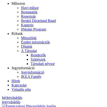
Műsoron
Havi műsor
Bemutatók
Repertoár
Benkó Dixieland Band
Katarzis
Ifjúsági Program
Rólunk
Missziónk
Épület információk
Díjaink
A Társulat
Rendezők
Színészek
Társulati névsor
Jegyinformáció
Jegyinformáció
IKEA Family
Hírek
Kapcsolat
Virtuális séta
bérletvásárlás
jegyvásárlás