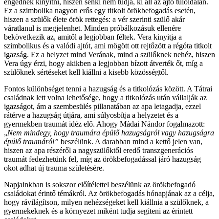
engednek kinyitni, hiszen senki nem tudja, ki áll az ajtó túloldalán.
Ez a szimbolika nagyon erős egy titkolt örökbefogadás esetén,
hiszen a szülők élete örök rettegés: a vér szerinti szülő akár
váratlanul is megjelenhet. Minden próbálkozásuk ellenére
bekövetkezik az, amitől a legjobban féltek. Vera kinyitja a
szimbolikus és a valódi ajtót, ami mögött ott rejtőzött a régóta titkolt
igazság. Ez a helyzet mind Verának, mind a szülőknek nehéz, hiszen
Vera úgy érzi, hogy akikben a legjobban bízott átverték őt, míg a
szülőknek sértéseket kell kiállni a kisebb közösségtől.
Fontos különbséget tenni a hazugság és a titkolózás között. A Tátrai
családnak lett volna lehetősége, hogy a titkolózás után vállalják az
igazságot, ám a szembesülés pillanatában az apa letagadja, ezzel
rátérve a hazugság útjára, ami súlyosbítja a helyzetet és a
gyermekben traumát idéz elő. Ahogy Mádai Nándor fogalmazott:
„
Nem mindegy, hogy traumára épülő hazugságról vagy hazugságra
épülő traumáról”
beszélünk. A darabban mind a kettő jelen van,
hiszen az apa részéről a nagyszülőktől eredő transzgenerációs
traumát fedezhetünk fel, míg az örökbefogadással járó hazugság
okot adhat új trauma születésére.
Napjainkban is sokszor előítélettel beszélünk az örökbefogadó
családokat érintő témákról. Az örökbefogadás hónapjának az a célja,
hogy rávilágítson, milyen nehézségeket kell kiállnia a szülőknek, a
gyermekeknek és a környezet miként tudja segíteni az érintett