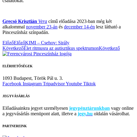
családokat.
Grecsó Krisztián
Vera
című előadása 2023-ban még két
alkalommal
november 23-án
és
december 14-én
lesz látható a
Pinceszínház színpadán.
Előző
Előző
KIMI – Csehov: Sirály
Következő
Élet ritmusra az autisztikus spektrumon
Következő
ELÉRHETŐSÉGEK
1093 Budapest,
Török Pál u. 3.
Facebook
Instagram
Tripadvisor
Youtube
Tiktok
JEGYVÁSÁRLÁS
Előadásainkra jegyet személyesen
jegypénztárunkban
vagy online
a jegyvásárlás menüpont alatt, illetve a
jegy.hu
oldalán vásárolhat.
PARTNEREINK