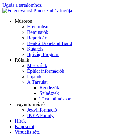
Ugrás a tartalomhoz
Műsoron
Havi műsor
Bemutatók
Repertoár
Benkó Dixieland Band
Katarzis
Ifjúsági Program
Rólunk
Missziónk
Épület információk
Díjaink
A Társulat
Rendezők
Színészek
Társulati névsor
Jegyinformáció
Jegyinformáció
IKEA Family
Hírek
Kapcsolat
Virtuális séta