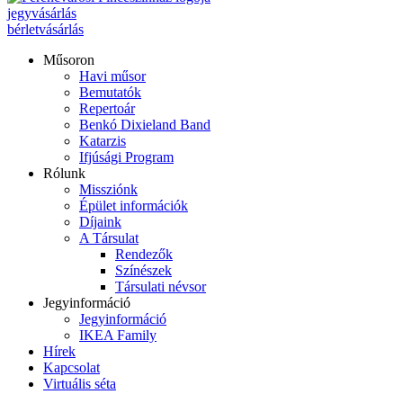
jegyvásárlás
bérletvásárlás
Műsoron
Havi műsor
Bemutatók
Repertoár
Benkó Dixieland Band
Katarzis
Ifjúsági Program
Rólunk
Missziónk
Épület információk
Díjaink
A Társulat
Rendezők
Színészek
Társulati névsor
Jegyinformáció
Jegyinformáció
IKEA Family
Hírek
Kapcsolat
Virtuális séta