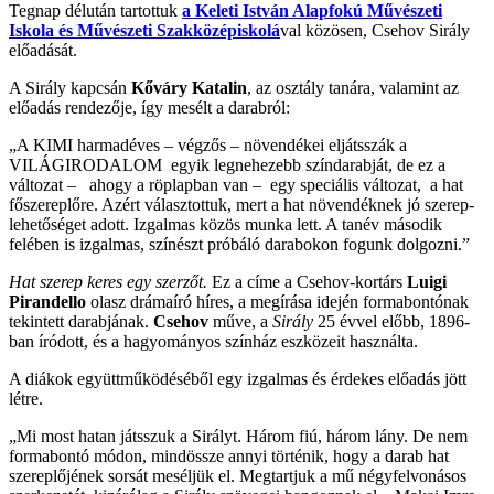
Tegnap délután tartottuk
a Keleti István Alapfokú Művészeti
Iskola és Művészeti Szakközépiskolá
val közösen, Csehov Sirály
előadását.
A Sirály kapcsán
Kőváry Katalin
, az osztály tanára, valamint az
előadás rendezője, így mesélt a darabról:
„A KIMI harmadéves – végzős – növendékei eljátsszák a
VILÁGIRODALOM egyik legnehezebb színdarabját, de ez a
változat – ahogy a röplapban van – egy speciális változat, a hat
főszereplőre. Azért választottuk, mert a hat növendéknek jó szerep-
lehetőséget adott. Izgalmas közös munka lett. A tanév második
felében is izgalmas, színészt próbáló darabokon fogunk dolgozni.”
Hat szerep keres egy szerzőt.
Ez a címe a Csehov-kortárs
Luigi
Pirandello
olasz drámaíró híres, a megírása idején formabontónak
tekintett darabjának.
Csehov
műve, a
Sirály
25 évvel előbb, 1896-
ban íródott, és a hagyományos színház eszközeit használta.
A diákok együttműködéséből egy izgalmas és érdekes előadás jött
létre.
„Mi most hatan játsszuk a Sirályt. Három fiú, három lány. De nem
formabontó módon, mindössze annyi történik, hogy a darab hat
szereplőjének sorsát meséljük el. Megtartjuk a mű négyfelvonásos