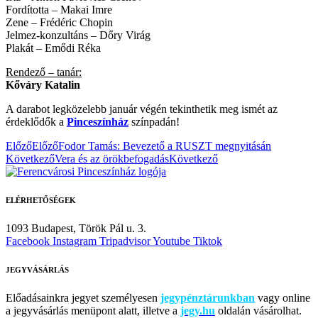
Fordította – Makai Imre
Zene – Frédéric Chopin
Jelmez-konzultáns – Dőry Virág
Plakát – Emődi Réka
Rendező – tanár:
Kőváry Katalin
A darabot legközelebb január végén tekinthetik meg ismét az
érdeklődők a
Pinceszínház
színpadán!
Előző
Előző
Fodor Tamás: Bevezető a RUSZT megnyitásán
Következő
Vera és az örökbefogadás
Következő
ELÉRHETŐSÉGEK
1093 Budapest,
Török Pál u. 3.
Facebook
Instagram
Tripadvisor
Youtube
Tiktok
JEGYVÁSÁRLÁS
Előadásainkra jegyet személyesen
jegypénztárunkban
vagy online
a jegyvásárlás menüpont alatt, illetve a
jegy.hu
oldalán vásárolhat.