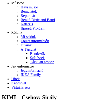
Műsoron
Havi műsor
Bemutatók
Repertoár
Benkó Dixieland Band
Katarzis
Ifjúsági Program
Rólunk
Missziónk
Épület információk
Díjaink
A Társulat
Rendezők
Színészek
Társulati névsor
Jegyinformáció
Jegyinformáció
IKEA Family
Hírek
Kapcsolat
Virtuális séta
KIMI – Csehov: Sirály