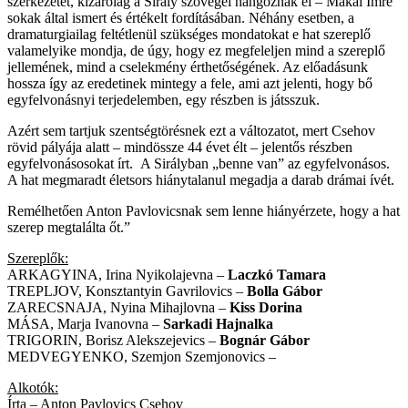
szerkezetét, kizárólag a Sirály szövegei hangoznak el – Makai Imre
sokak által ismert és értékelt fordításában. Néhány esetben, a
dramaturgiailag feltétlenül szükséges mondatokat e hat szereplő
valamelyike mondja, de úgy, hogy ez megfeleljen mind a szereplő
jellemének, mind a cselekmény érthetőségének. Az előadásunk
hossza így az eredetinek mintegy a fele, ami azt jelenti, hogy bő
egyfelvonásnyi terjedelemben, egy részben is játsszuk.
Azért sem tartjuk szentségtörésnek ezt a változatot, mert Csehov
rövid pályája alatt – mindössze 44 évet élt – jelentős részben
egyfelvonásosokat írt. A Sirályban „benne van” az egyfelvonásos.
A hat megmaradt életsors hiánytalanul megadja a darab drámai ívét.
Remélhetően Anton Pavlovicsnak sem lenne hiányérzete, hogy a hat
szerep megtalálta őt.”
Szereplők:
ARKAGYINA, Irina Nyikolajevna –
Laczkó Tamara
TREPLJOV, Konsztantyin Gavrilovics –
Bolla Gábor
ZARECSNAJA, Nyina Mihajlovna –
Kiss Dorina
MÁSA, Marja Ivanovna –
Sarkadi Hajnalka
TRIGORIN, Borisz Alekszejevics –
Bognár Gábor
MEDVEGYENKO, Szemjon Szemjonovics –
Alkotók:
Írta – Anton Pavlovics Csehov