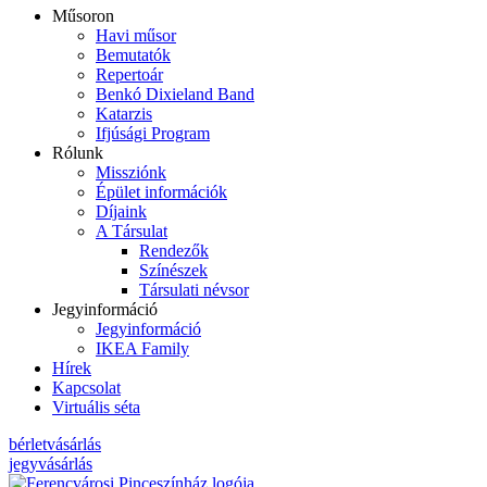
Műsoron
Havi műsor
Bemutatók
Repertoár
Benkó Dixieland Band
Katarzis
Ifjúsági Program
Rólunk
Missziónk
Épület információk
Díjaink
A Társulat
Rendezők
Színészek
Társulati névsor
Jegyinformáció
Jegyinformáció
IKEA Family
Hírek
Kapcsolat
Virtuális séta
bérletvásárlás
jegyvásárlás