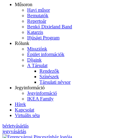
Műsoron
Havi műsor
Bemutatók
Repertoár
Benkó Dixieland Band
Katarzis
Ifjúsági Program
Rólunk
Missziónk
Épület információk
Díjaink
A Társulat
Rendezők
Színészek
Társulati névsor
Jegyinformáció
Jegyinformáció
IKEA Family
Hírek
Kapcsolat
Virtuális séta
bérletvásárlás
jegyvásárlás