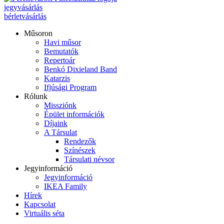
jegyvásárlás
bérletvásárlás
Műsoron
Havi műsor
Bemutatók
Repertoár
Benkó Dixieland Band
Katarzis
Ifjúsági Program
Rólunk
Missziónk
Épület információk
Díjaink
A Társulat
Rendezők
Színészek
Társulati névsor
Jegyinformáció
Jegyinformáció
IKEA Family
Hírek
Kapcsolat
Virtuális séta