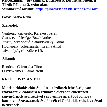
Pinceszínház – egy színház Budapest 9. kerület szívében, a
Török Pál utca 3. szám alatt.
Színházi műsorunk:
https://pinceszinhaz.hu/szinhaz-musor/
Fotók: Szabó Réka
Szereplők
Ventroux, képviselő: Kerekes József
Clarisse, a felesége: Bozó Andrea
Juszuf, bevándorló: Samudovszky Adrian
Hochepaix, polgármester: Cserna Antal
Jaival, újságíró: Köleséri Sándor
Alkotók
Rendező: Csizmadia Tibor
Díszlet-jelmez: Pallós Nelli
KELETI ISTVÁN-DÍJ
Minden előadás előtt és után a nézőknek lehetősége van
szavazataik leadására a színház előterében elhelyezett
szavazólapok segítségével vagy online az alábbi gombra
kattintva. Szavazzanak és döntsék el Önök, kik voltak az évad
kedvencei!