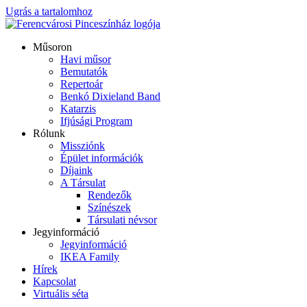
Ugrás a tartalomhoz
Műsoron
Havi műsor
Bemutatók
Repertoár
Benkó Dixieland Band
Katarzis
Ifjúsági Program
Rólunk
Missziónk
Épület információk
Díjaink
A Társulat
Rendezők
Színészek
Társulati névsor
Jegyinformáció
Jegyinformáció
IKEA Family
Hírek
Kapcsolat
Virtuális séta