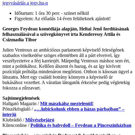
jegyvásárlás a jegy.hu-n
Időtartam: 1 óra 30 perc - szünet nélkül
Figyelem: Az előadás 14 éven felülieknek ajánlott!
Georges Feydeau komédiája alapján, Heltai Jenő fordításának
felhasználásával a szövegkönyvet írta Kenderessy Attila és
Csizmadia Tibor
Julien Ventroux az ambíciózus parlamenti képviselő feleségének
szabados viselkedése szöges ellentétben áll a párt elveivel, így
veszélyeztetve a férj karrierjét. Márpedig Ventroux máshoz sem ért,
mint a politikához. Kellően álszent és hazug, és az így kivívott
pozícióját próbálja mindenáron megőrizni. Otthon is kínosan ügyel a
látszatra. Mert egy családi botrány könnyen a képviselő úr
bukásához vezethet. A váratlan látogatók érkezése pedig végletekig
fokozza a zűrzavart.
Sajtómegjelenések
Hallgató Magazin /
Mit mászkálsz meztelenül!
Pótszékfoglaló /
„…lubickolunk ebben a házas párbajban” –
interjú
Klubrádió /
Művészbejáró
Kilenconline /
Politika és babydoll – Feydeau a Pinceszínházban