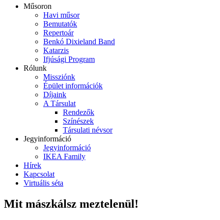
Műsoron
Havi műsor
Bemutatók
Repertoár
Benkó Dixieland Band
Katarzis
Ifjúsági Program
Rólunk
Missziónk
Épület információk
Díjaink
A Társulat
Rendezők
Színészek
Társulati névsor
Jegyinformáció
Jegyinformáció
IKEA Family
Hírek
Kapcsolat
Virtuális séta
Mit mászkálsz meztelenül!