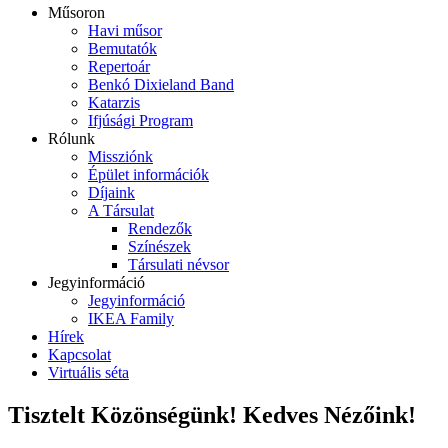
Műsoron
Havi műsor
Bemutatók
Repertoár
Benkó Dixieland Band
Katarzis
Ifjúsági Program
Rólunk
Missziónk
Épület információk
Díjaink
A Társulat
Rendezők
Színészek
Társulati névsor
Jegyinformáció
Jegyinformáció
IKEA Family
Hírek
Kapcsolat
Virtuális séta
Tisztelt Közönségünk! Kedves Nézőink!