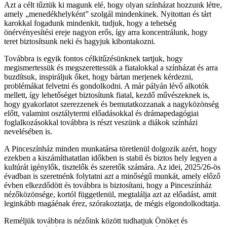
Azt a célt tűztük ki magunk elé, hogy olyan színházat hozzunk létre,
amely „menedékhelyként” szolgál mindenkinek. Nyitottan és tárt
karokkal fogadunk mindenkit, tudjuk, hogy a tehetség
önérvényesítési ereje nagyon erős, így arra koncentrálunk, hogy
teret biztosítsunk neki és hagyjuk kibontakozni.
Továbbra is egyik fontos célkitűzésünknek tartjuk, hogy
megismertessük és megszerettessük a fiatalokkal a színházat és arra
buzdítsuk, inspiráljuk őket, hogy bártan merjenek kérdezni,
problémákat felvetni és gondolkodni. A már pályán lévő alkotók
mellett, így lehetőséget biztosítunk fiatal, kezdő művészeknek is,
hogy gyakorlatot szerezzenek és bemutatkozzanak a nagyközönség
előtt, valamint osztálytermi előadásokkal és drámapedagógiai
foglalkozásokkal továbbra is részt veszünk a diákok színházi
nevelésében is.
A Pinceszínház minden munkatársa töretlenül dolgozik azért, hogy
ezekben a kiszámíthatatlan időkben is stabil és biztos hely legyen a
kultúrát igénylők, tisztelők és szeretők számára. Az idei, 2025/26-ös
évadban is szeretnénk folytatni azt a minőségű munkát, amely előző
évben elkezdődött és továbbra is biztosítani, hogy a Pinceszínház
nézőközönsége, kortól függetlenül, megtalálja azt az előadást, amit
leginkább magáénak érez, szórakoztatja, de mégis elgondolkodtatja.
Reméljük továbbra is nézőink között tudhatjuk Önöket és