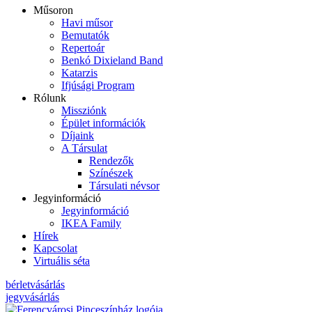
Műsoron
Havi műsor
Bemutatók
Repertoár
Benkó Dixieland Band
Katarzis
Ifjúsági Program
Rólunk
Missziónk
Épület információk
Díjaink
A Társulat
Rendezők
Színészek
Társulati névsor
Jegyinformáció
Jegyinformáció
IKEA Family
Hírek
Kapcsolat
Virtuális séta
bérletvásárlás
jegyvásárlás