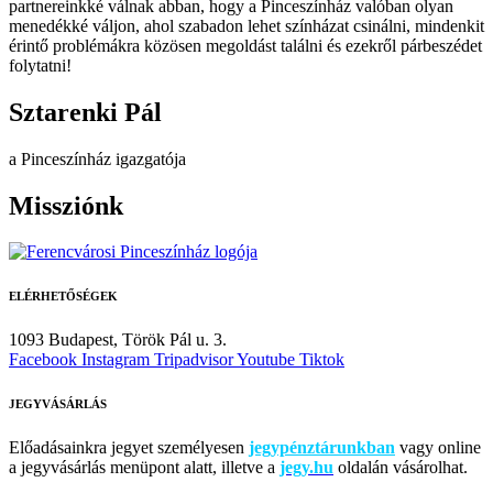
partnereinkké válnak abban, hogy a Pinceszínház valóban olyan
menedékké váljon, ahol szabadon lehet színházat csinálni, mindenkit
érintő problémákra közösen megoldást találni és ezekről párbeszédet
folytatni!
Sztarenki Pál
a Pinceszínház igazgatója
Missziónk
ELÉRHETŐSÉGEK
1093 Budapest,
Török Pál u. 3.
Facebook
Instagram
Tripadvisor
Youtube
Tiktok
JEGYVÁSÁRLÁS
Előadásainkra jegyet személyesen
jegypénztárunkban
vagy online
a jegyvásárlás menüpont alatt, illetve a
jegy.hu
oldalán vásárolhat.