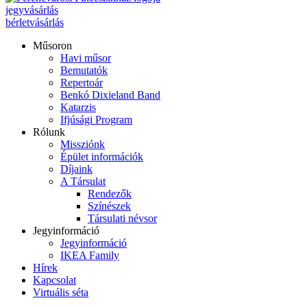
jegyvásárlás
bérletvásárlás
Műsoron
Havi műsor
Bemutatók
Repertoár
Benkó Dixieland Band
Katarzis
Ifjúsági Program
Rólunk
Missziónk
Épület információk
Díjaink
A Társulat
Rendezők
Színészek
Társulati névsor
Jegyinformáció
Jegyinformáció
IKEA Family
Hírek
Kapcsolat
Virtuális séta