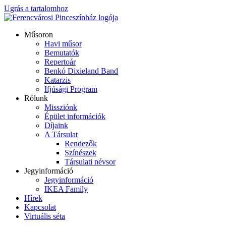
Ugrás a tartalomhoz
Műsoron
Havi műsor
Bemutatók
Repertoár
Benkó Dixieland Band
Katarzis
Ifjúsági Program
Rólunk
Missziónk
Épület információk
Díjaink
A Társulat
Rendezők
Színészek
Társulati névsor
Jegyinformáció
Jegyinformáció
IKEA Family
Hírek
Kapcsolat
Virtuális séta