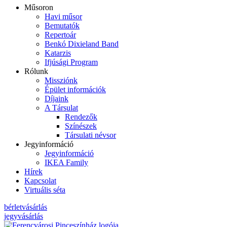
Műsoron
Havi műsor
Bemutatók
Repertoár
Benkó Dixieland Band
Katarzis
Ifjúsági Program
Rólunk
Missziónk
Épület információk
Díjaink
A Társulat
Rendezők
Színészek
Társulati névsor
Jegyinformáció
Jegyinformáció
IKEA Family
Hírek
Kapcsolat
Virtuális séta
bérletvásárlás
jegyvásárlás