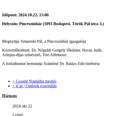
Időpont: 2024.10.22. 15:00
Helyszín: Pinceszínház (1093 Budapest, Török Pál utca 3.)
Megnyitja: Sztarenki Pál, a Pinceszínház igazgatója
Közreműködnek: Dr. Nógrádi Gergely főkántor, Havas Judit,
Artisjus-díjas színésznő, Trio Affetuoso
A fotóalbumot bemutatja Szántóné Dr. Balázs Edit történész
+ Google Naptárba mentés
+ iCal / Outlook exportálás
Dátum
2024 okt 22
Lejárt!