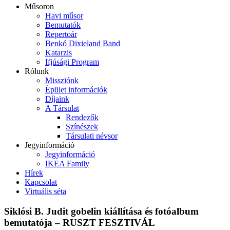
Műsoron
Havi műsor
Bemutatók
Repertoár
Benkó Dixieland Band
Katarzis
Ifjúsági Program
Rólunk
Missziónk
Épület információk
Díjaink
A Társulat
Rendezők
Színészek
Társulati névsor
Jegyinformáció
Jegyinformáció
IKEA Family
Hírek
Kapcsolat
Virtuális séta
Siklósi B. Judit gobelin kiállítása és fotóalbum
bemutatója – RUSZT FESZTIVÁL