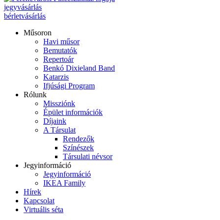
jegyvásárlás
bérletvásárlás
Műsoron
Havi műsor
Bemutatók
Repertoár
Benkó Dixieland Band
Katarzis
Ifjúsági Program
Rólunk
Missziónk
Épület információk
Díjaink
A Társulat
Rendezők
Színészek
Társulati névsor
Jegyinformáció
Jegyinformáció
IKEA Family
Hírek
Kapcsolat
Virtuális séta