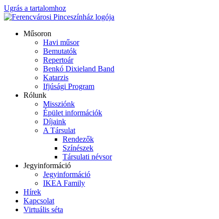
Ugrás a tartalomhoz
Műsoron
Havi műsor
Bemutatók
Repertoár
Benkó Dixieland Band
Katarzis
Ifjúsági Program
Rólunk
Missziónk
Épület információk
Díjaink
A Társulat
Rendezők
Színészek
Társulati névsor
Jegyinformáció
Jegyinformáció
IKEA Family
Hírek
Kapcsolat
Virtuális séta