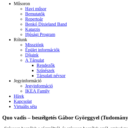
Műsoron
Havi műsor
Bemutatók
Repertoár
Benkó Dixieland Band
Katarzis
Ifjúsági Program
Rólunk
Missziónk
Épület információk
Díjaink
A Társulat
Rendezők
Színészek
Társulati névsor
Jegyinformáció
Jegyinformáció
IKEA Family
Hírek
Kapcsolat
Virtuális séta
Quo vadis – beszélgetés Gábor Györggyel (Tudomány