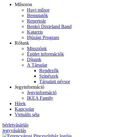
Műsoron
Havi műsor
Bemutatók
Repertoár
Benkó Dixieland Band
Katarzis
Ifjúsági Program
Rólunk
Missziónk
Épület információk
Díjaink
A Társulat
Rendezők
Színészek
Társulati névsor
Jegyinformáció
Jegyinformáció
IKEA Family
Hírek
Kapcsolat
Virtuális séta
bérletvásárlás
jegyvásárlás