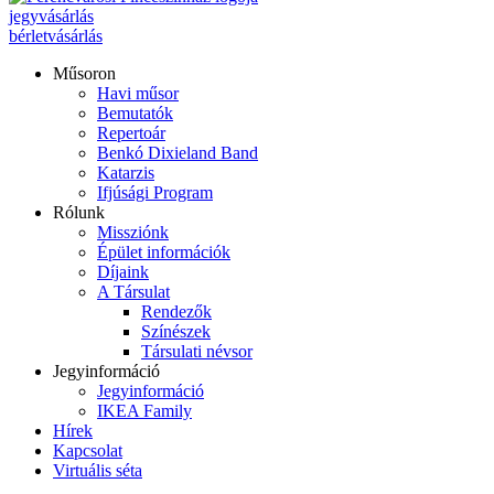
jegyvásárlás
bérletvásárlás
Műsoron
Havi műsor
Bemutatók
Repertoár
Benkó Dixieland Band
Katarzis
Ifjúsági Program
Rólunk
Missziónk
Épület információk
Díjaink
A Társulat
Rendezők
Színészek
Társulati névsor
Jegyinformáció
Jegyinformáció
IKEA Family
Hírek
Kapcsolat
Virtuális séta