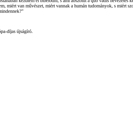
ostanában kezdtem el bíbelődni, s ami abszolút a quo vadis nevezetes k
miért van művészet, miért vannak a humán tudományok, s miért szorul
 mindennek?”
a-díjas újságíró.