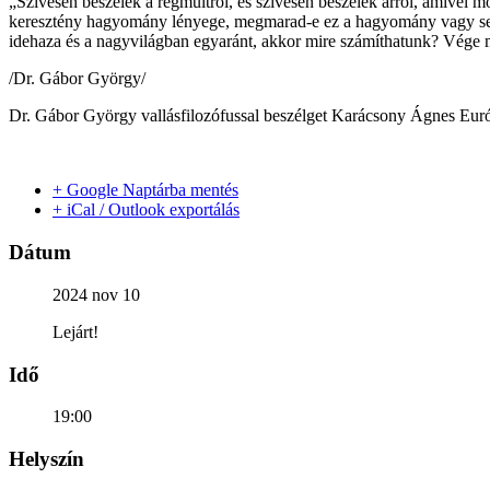
„Szívesen beszélek a régmúltról, és szívesen beszélek arról, amivel m
keresztény hagyomány lényege, megmarad-e ez a hagyomány vagy sem, 
idehaza és a nagyvilágban egyaránt, akkor mire számíthatunk? Vége
/Dr. Gábor György/
Dr. Gábor György vallásfilozófussal beszélget Karácsony Ágnes Európ
+ Google Naptárba mentés
+ iCal / Outlook exportálás
Dátum
2024 nov 10
Lejárt!
Idő
19:00
Helyszín