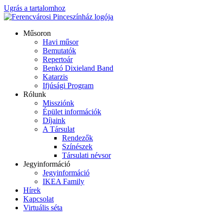
Ugrás a tartalomhoz
Műsoron
Havi műsor
Bemutatók
Repertoár
Benkó Dixieland Band
Katarzis
Ifjúsági Program
Rólunk
Missziónk
Épület információk
Díjaink
A Társulat
Rendezők
Színészek
Társulati névsor
Jegyinformáció
Jegyinformáció
IKEA Family
Hírek
Kapcsolat
Virtuális séta