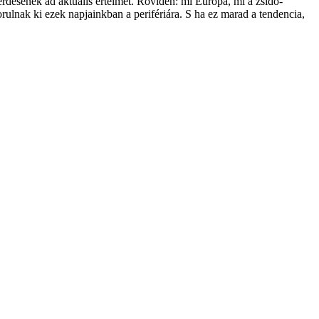
érdésének ad aktuális értelmet. Röviden: mi Európa, mi a zsidó-
nak ki ezek napjainkban a perifériára. S ha ez marad a tendencia,