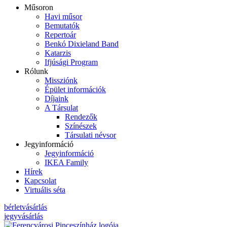
Műsoron
Havi műsor
Bemutatók
Repertoár
Benkó Dixieland Band
Katarzis
Ifjúsági Program
Rólunk
Missziónk
Épület információk
Díjaink
A Társulat
Rendezők
Színészek
Társulati névsor
Jegyinformáció
Jegyinformáció
IKEA Family
Hírek
Kapcsolat
Virtuális séta
bérletvásárlás
jegyvásárlás