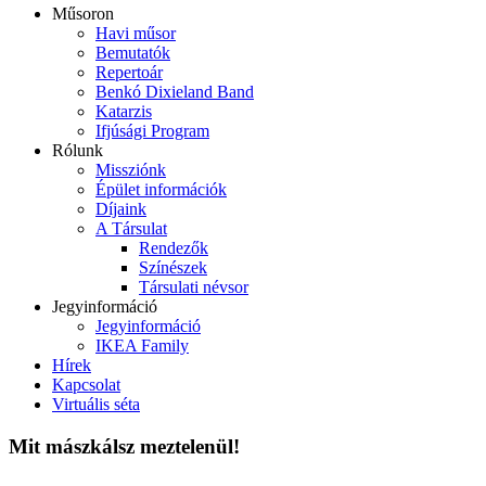
Műsoron
Havi műsor
Bemutatók
Repertoár
Benkó Dixieland Band
Katarzis
Ifjúsági Program
Rólunk
Missziónk
Épület információk
Díjaink
A Társulat
Rendezők
Színészek
Társulati névsor
Jegyinformáció
Jegyinformáció
IKEA Family
Hírek
Kapcsolat
Virtuális séta
Mit mászkálsz meztelenül!