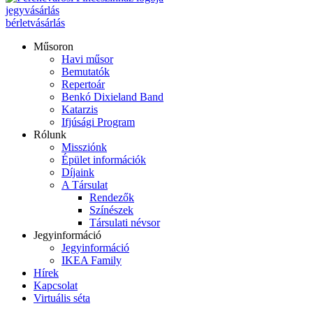
jegyvásárlás
bérletvásárlás
Műsoron
Havi műsor
Bemutatók
Repertoár
Benkó Dixieland Band
Katarzis
Ifjúsági Program
Rólunk
Missziónk
Épület információk
Díjaink
A Társulat
Rendezők
Színészek
Társulati névsor
Jegyinformáció
Jegyinformáció
IKEA Family
Hírek
Kapcsolat
Virtuális séta