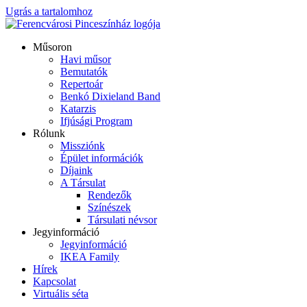
Ugrás a tartalomhoz
Műsoron
Havi műsor
Bemutatók
Repertoár
Benkó Dixieland Band
Katarzis
Ifjúsági Program
Rólunk
Missziónk
Épület információk
Díjaink
A Társulat
Rendezők
Színészek
Társulati névsor
Jegyinformáció
Jegyinformáció
IKEA Family
Hírek
Kapcsolat
Virtuális séta