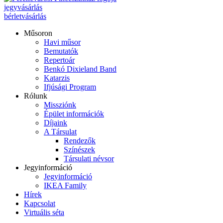
jegyvásárlás
bérletvásárlás
Műsoron
Havi műsor
Bemutatók
Repertoár
Benkó Dixieland Band
Katarzis
Ifjúsági Program
Rólunk
Missziónk
Épület információk
Díjaink
A Társulat
Rendezők
Színészek
Társulati névsor
Jegyinformáció
Jegyinformáció
IKEA Family
Hírek
Kapcsolat
Virtuális séta