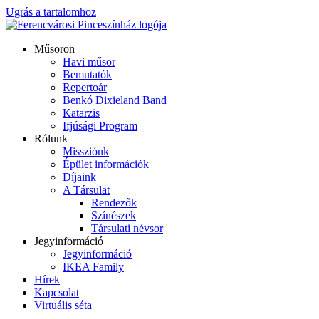
Ugrás a tartalomhoz
Műsoron
Havi műsor
Bemutatók
Repertoár
Benkó Dixieland Band
Katarzis
Ifjúsági Program
Rólunk
Missziónk
Épület információk
Díjaink
A Társulat
Rendezők
Színészek
Társulati névsor
Jegyinformáció
Jegyinformáció
IKEA Family
Hírek
Kapcsolat
Virtuális séta