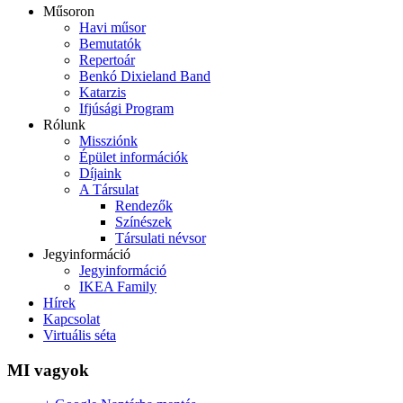
Műsoron
Havi műsor
Bemutatók
Repertoár
Benkó Dixieland Band
Katarzis
Ifjúsági Program
Rólunk
Missziónk
Épület információk
Díjaink
A Társulat
Rendezők
Színészek
Társulati névsor
Jegyinformáció
Jegyinformáció
IKEA Family
Hírek
Kapcsolat
Virtuális séta
MI vagyok