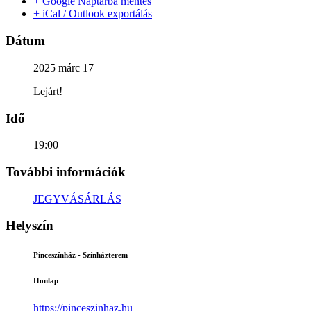
+ Google Naptárba mentés
+ iCal / Outlook exportálás
Dátum
2025 márc 17
Lejárt!
Idő
19:00
További információk
JEGYVÁSÁRLÁS
Helyszín
Pinceszínház - Színházterem
Honlap
https://pinceszinhaz.hu