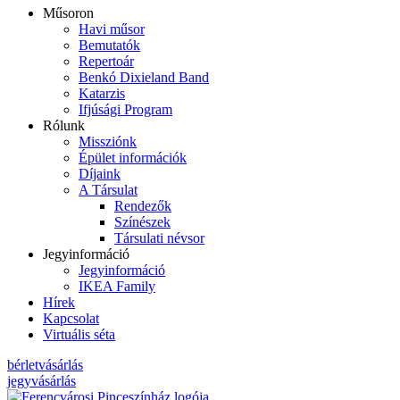
Műsoron
Havi műsor
Bemutatók
Repertoár
Benkó Dixieland Band
Katarzis
Ifjúsági Program
Rólunk
Missziónk
Épület információk
Díjaink
A Társulat
Rendezők
Színészek
Társulati névsor
Jegyinformáció
Jegyinformáció
IKEA Family
Hírek
Kapcsolat
Virtuális séta
bérletvásárlás
jegyvásárlás