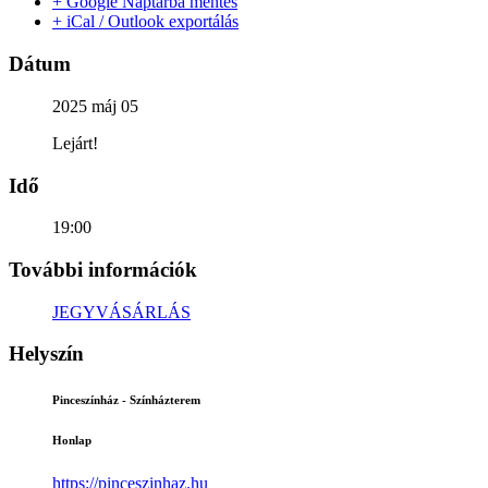
+ Google Naptárba mentés
+ iCal / Outlook exportálás
Dátum
2025 máj 05
Lejárt!
Idő
19:00
További információk
JEGYVÁSÁRLÁS
Helyszín
Pinceszínház - Színházterem
Honlap
https://pinceszinhaz.hu