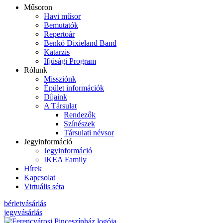
Műsoron
Havi műsor
Bemutatók
Repertoár
Benkó Dixieland Band
Katarzis
Ifjúsági Program
Rólunk
Missziónk
Épület információk
Díjaink
A Társulat
Rendezők
Színészek
Társulati névsor
Jegyinformáció
Jegyinformáció
IKEA Family
Hírek
Kapcsolat
Virtuális séta
bérletvásárlás
jegyvásárlás