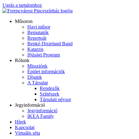
Ugrás a tartalomhoz
Műsoron
Havi műsor
Bemutatók
Repertoár
Benkó Dixieland Band
Katarzis
Ifjúsági Program
Rólunk
Missziónk
Épület információk
Díjaink
A Társulat
Rendezők
Színészek
Társulati névsor
Jegyinformáció
Jegyinformáció
IKEA Family
Hírek
Kapcsolat
Virtuális séta