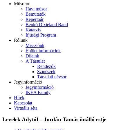
Műsoron
Havi műsor
Bemutatók
Repertoár
Benkó Dixieland Band
Katarzis
Ifjúsági Program
Rólunk
Missziónk
Épület információk
Díjaink
A Társulat
Rendezők
Színészek
Társulati névsor
Jegyinformáció
Jegyinformáció
IKEA Family
Hírek
Kapcsolat
Virtuális séta
Levelek Adytól – Jordán Tamás önálló estje