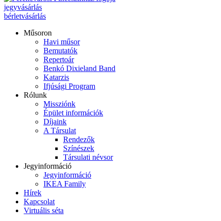
jegyvásárlás
bérletvásárlás
Műsoron
Havi műsor
Bemutatók
Repertoár
Benkó Dixieland Band
Katarzis
Ifjúsági Program
Rólunk
Missziónk
Épület információk
Díjaink
A Társulat
Rendezők
Színészek
Társulati névsor
Jegyinformáció
Jegyinformáció
IKEA Family
Hírek
Kapcsolat
Virtuális séta