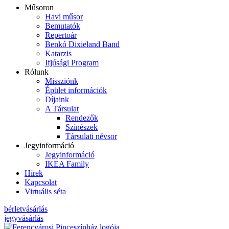
Műsoron
Havi műsor
Bemutatók
Repertoár
Benkó Dixieland Band
Katarzis
Ifjúsági Program
Rólunk
Missziónk
Épület információk
Díjaink
A Társulat
Rendezők
Színészek
Társulati névsor
Jegyinformáció
Jegyinformáció
IKEA Family
Hírek
Kapcsolat
Virtuális séta
bérletvásárlás
jegyvásárlás