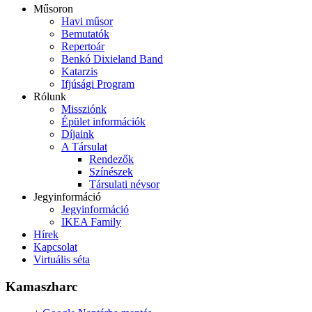
Műsoron
Havi műsor
Bemutatók
Repertoár
Benkó Dixieland Band
Katarzis
Ifjúsági Program
Rólunk
Missziónk
Épület információk
Díjaink
A Társulat
Rendezők
Színészek
Társulati névsor
Jegyinformáció
Jegyinformáció
IKEA Family
Hírek
Kapcsolat
Virtuális séta
Kamaszharc