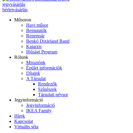
jegyvásárlás
bérletvásárlás
Műsoron
Havi műsor
Bemutatók
Repertoár
Benkó Dixieland Band
Katarzis
Ifjúsági Program
Rólunk
Missziónk
Épület információk
Díjaink
A Társulat
Rendezők
Színészek
Társulati névsor
Jegyinformáció
Jegyinformáció
IKEA Family
Hírek
Kapcsolat
Virtuális séta