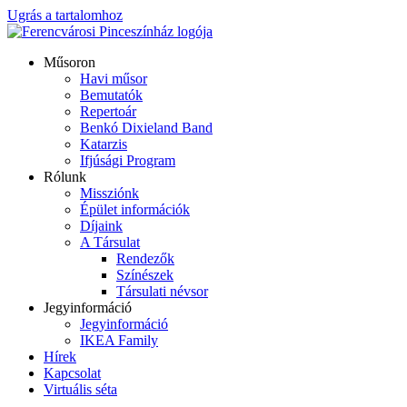
Ugrás a tartalomhoz
Műsoron
Havi műsor
Bemutatók
Repertoár
Benkó Dixieland Band
Katarzis
Ifjúsági Program
Rólunk
Missziónk
Épület információk
Díjaink
A Társulat
Rendezők
Színészek
Társulati névsor
Jegyinformáció
Jegyinformáció
IKEA Family
Hírek
Kapcsolat
Virtuális séta