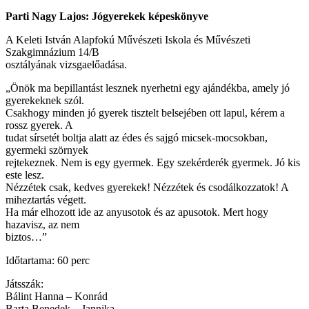
Parti Nagy Lajos: Jógyerekek képeskönyve
A Keleti István Alapfokú Művészeti Iskola és Művészeti
Szakgimnázium 14/B
osztályának vizsgaelőadása.
„Önök ma bepillantást lesznek nyerhetni egy ajándékba, amely jó
gyerekeknek szól.
Csakhogy minden jó gyerek tisztelt belsejében ott lapul, kérem a
rossz gyerek. A
tudat sírsetét boltja alatt az édes és sajgó micsek-mocsokban,
gyermeki szörnyek
rejtekeznek. Nem is egy gyermek. Egy szekérderék gyermek. Jó kis
este lesz.
Nézzétek csak, kedves gyerekek! Nézzétek és csodálkozzatok! A
miheztartás végett.
Ha már elhozott ide az anyusotok és az apusotok. Mert hogy
hazavisz, az nem
biztos…”
Időtartama: 60 perc
Játsszák:
Bálint Hanna – Konrád
Barta Benedek – Jannika