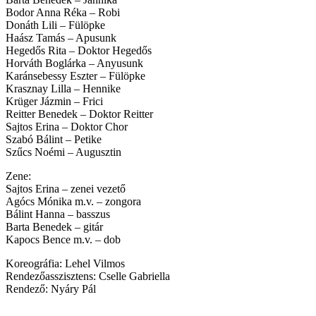
Bodor Anna Réka – Robi
Donáth Lili – Fülöpke
Haász Tamás – Apusunk
Hegedős Rita – Doktor Hegedős
Horváth Boglárka – Anyusunk
Karánsebessy Eszter – Fülöpke
Krasznay Lilla – Hennike
Krüger Jázmin – Frici
Reitter Benedek – Doktor Reitter
Sajtos Erina – Doktor Chor
Szabó Bálint – Petike
Szűcs Noémi – Augusztin
Zene:
Sajtos Erina – zenei vezető
Agócs Mónika m.v. – zongora
Bálint Hanna – basszus
Barta Benedek – gitár
Kapocs Bence m.v. – dob
Koreográfia: Lehel Vilmos
Rendezőasszisztens: Cselle Gabriella
Rendező: Nyáry Pál