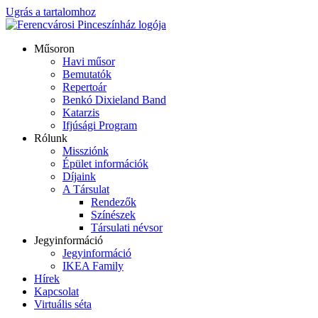
Ugrás a tartalomhoz
Műsoron
Havi műsor
Bemutatók
Repertoár
Benkó Dixieland Band
Katarzis
Ifjúsági Program
Rólunk
Missziónk
Épület információk
Díjaink
A Társulat
Rendezők
Színészek
Társulati névsor
Jegyinformáció
Jegyinformáció
IKEA Family
Hírek
Kapcsolat
Virtuális séta