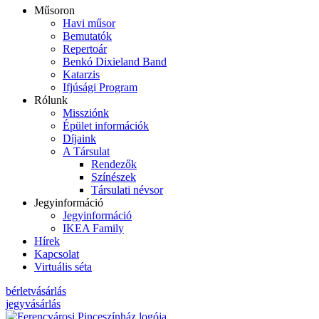
Műsoron
Havi műsor
Bemutatók
Repertoár
Benkó Dixieland Band
Katarzis
Ifjúsági Program
Rólunk
Missziónk
Épület információk
Díjaink
A Társulat
Rendezők
Színészek
Társulati névsor
Jegyinformáció
Jegyinformáció
IKEA Family
Hírek
Kapcsolat
Virtuális séta
bérletvásárlás
jegyvásárlás