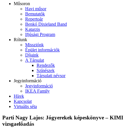
Műsoron
Havi műsor
Bemutatók
Repertoár
Benkó Dixieland Band
Katarzis
Ifjúsági Program
Rólunk
Missziónk
Épület információk
Díjaink
A Társulat
Rendezők
Színészek
Társulati névsor
Jegyinformáció
Jegyinformáció
IKEA Family
Hírek
Kapcsolat
Virtuális séta
Parti Nagy Lajos: Jógyerekek képeskönyve – KIMI
vizsgaelőadás