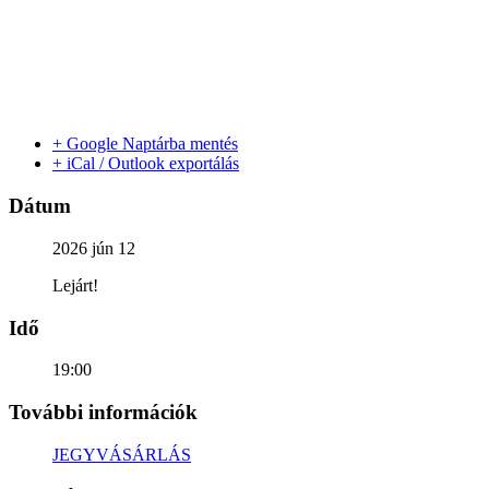
+ Google Naptárba mentés
+ iCal / Outlook exportálás
Dátum
2026 jún 12
Lejárt!
Idő
19:00
További információk
JEGYVÁSÁRLÁS