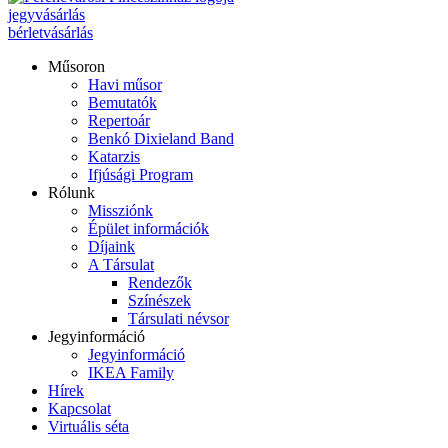
jegyvásárlás
bérletvásárlás
Műsoron
Havi műsor
Bemutatók
Repertoár
Benkó Dixieland Band
Katarzis
Ifjúsági Program
Rólunk
Missziónk
Épület információk
Díjaink
A Társulat
Rendezők
Színészek
Társulati névsor
Jegyinformáció
Jegyinformáció
IKEA Family
Hírek
Kapcsolat
Virtuális séta