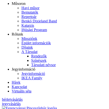
Műsoron
Havi műsor
Bemutatók
Repertoár
Benkó Dixieland Band
Katarzis
Ifjúsági Program
Rólunk
Missziónk
Épület információk
Díjaink
A Társulat
Rendezők
Színészek
Társulati névsor
Jegyinformáció
Jegyinformáció
IKEA Family
Hírek
Kapcsolat
Virtuális séta
bérletvásárlás
jegyvásárlás