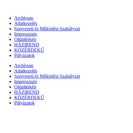
Archívum
Adatkezelés
Szervezeti és Működési Szabályzat
Impresszum
Oldaltérkép
HÁZIREND
KÖZÉRDEKŰ
Pályázatok
Archívum
Adatkezelés
Szervezeti és Működési Szabályzat
Impresszum
Oldaltérkép
HÁZIREND
KÖZÉRDEKŰ
Pályázatok
Megszakítás
Eszköztár megnyitása
Akadálymentesítés eszközei