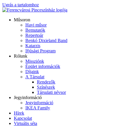
Ugrás a tartalomhoz
Műsoron
Havi műsor
Bemutatók
Repertoár
Benkó Dixieland Band
Katarzis
Ifjúsági Program
Rólunk
Missziónk
Épület információk
Díjaink
A Társulat
Rendezők
Színészek
Társulati névsor
Jegyinformáció
Jegyinformáció
IKEA Family
Hírek
Kapcsolat
Virtuális séta