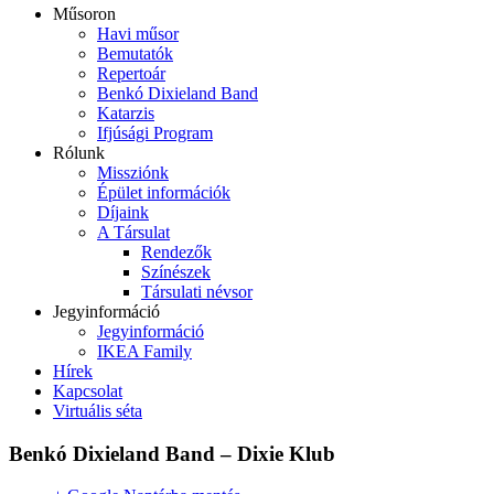
Műsoron
Havi műsor
Bemutatók
Repertoár
Benkó Dixieland Band
Katarzis
Ifjúsági Program
Rólunk
Missziónk
Épület információk
Díjaink
A Társulat
Rendezők
Színészek
Társulati névsor
Jegyinformáció
Jegyinformáció
IKEA Family
Hírek
Kapcsolat
Virtuális séta
Benkó Dixieland Band – Dixie Klub