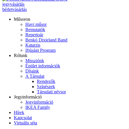
jegyvásárlás
bérletvásárlás
Műsoron
Havi műsor
Bemutatók
Repertoár
Benkó Dixieland Band
Katarzis
Ifjúsági Program
Rólunk
Missziónk
Épület információk
Díjaink
A Társulat
Rendezők
Színészek
Társulati névsor
Jegyinformáció
Jegyinformáció
IKEA Family
Hírek
Kapcsolat
Virtuális séta