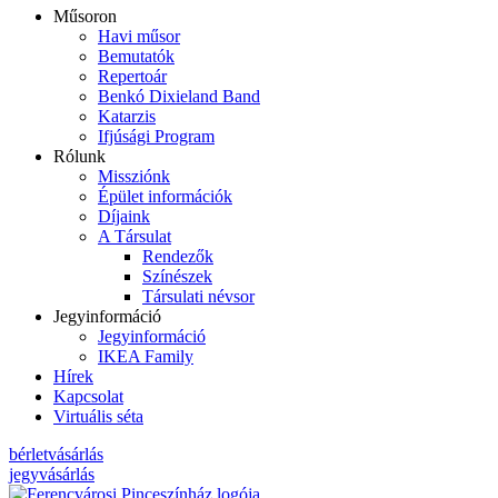
Műsoron
Havi műsor
Bemutatók
Repertoár
Benkó Dixieland Band
Katarzis
Ifjúsági Program
Rólunk
Missziónk
Épület információk
Díjaink
A Társulat
Rendezők
Színészek
Társulati névsor
Jegyinformáció
Jegyinformáció
IKEA Family
Hírek
Kapcsolat
Virtuális séta
bérletvásárlás
jegyvásárlás