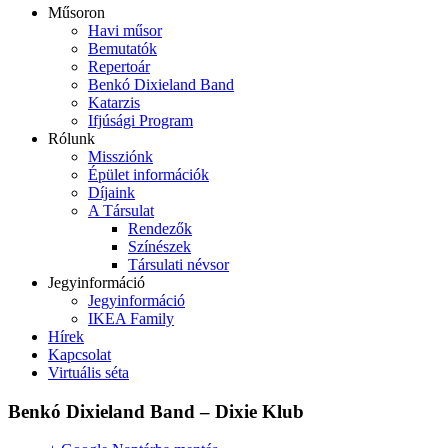
Műsoron
Havi műsor
Bemutatók
Repertoár
Benkó Dixieland Band
Katarzis
Ifjúsági Program
Rólunk
Missziónk
Épület információk
Díjaink
A Társulat
Rendezők
Színészek
Társulati névsor
Jegyinformáció
Jegyinformáció
IKEA Family
Hírek
Kapcsolat
Virtuális séta
Benkó Dixieland Band – Dixie Klub