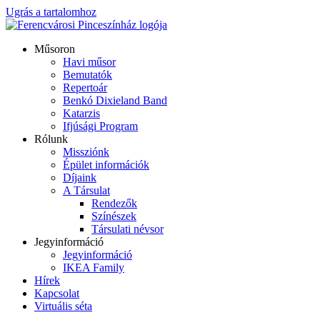
Ugrás a tartalomhoz
Műsoron
Havi műsor
Bemutatók
Repertoár
Benkó Dixieland Band
Katarzis
Ifjúsági Program
Rólunk
Missziónk
Épület információk
Díjaink
A Társulat
Rendezők
Színészek
Társulati névsor
Jegyinformáció
Jegyinformáció
IKEA Family
Hírek
Kapcsolat
Virtuális séta