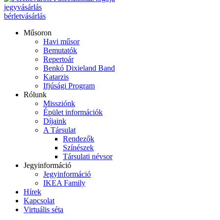
jegyvásárlás
bérletvásárlás
Műsoron
Havi műsor
Bemutatók
Repertoár
Benkó Dixieland Band
Katarzis
Ifjúsági Program
Rólunk
Missziónk
Épület információk
Díjaink
A Társulat
Rendezők
Színészek
Társulati névsor
Jegyinformáció
Jegyinformáció
IKEA Family
Hírek
Kapcsolat
Virtuális séta