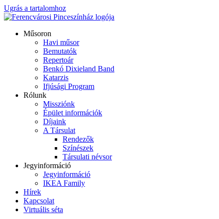
Ugrás a tartalomhoz
Műsoron
Havi műsor
Bemutatók
Repertoár
Benkó Dixieland Band
Katarzis
Ifjúsági Program
Rólunk
Missziónk
Épület információk
Díjaink
A Társulat
Rendezők
Színészek
Társulati névsor
Jegyinformáció
Jegyinformáció
IKEA Family
Hírek
Kapcsolat
Virtuális séta