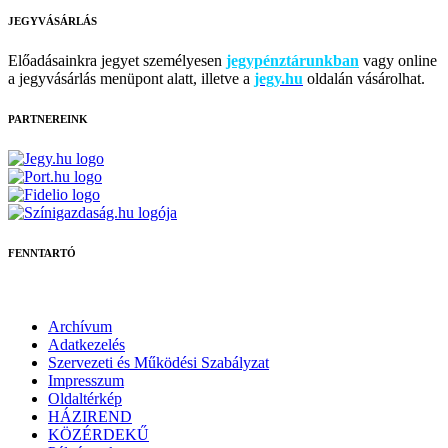
JEGYVÁSÁRLÁS
Előadásainkra jegyet személyesen
jegypénztárunkban
vagy online
a jegyvásárlás menüpont alatt, illetve a
jegy.hu
oldalán vásárolhat.
PARTNEREINK
FENNTARTÓ
Archívum
Adatkezelés
Szervezeti és Működési Szabályzat
Impresszum
Oldaltérkép
HÁZIREND
KÖZÉRDEKŰ