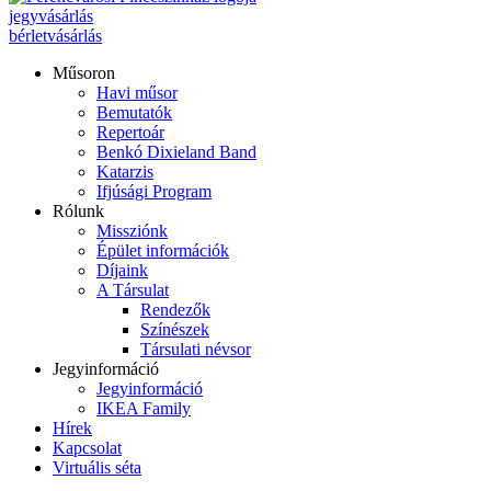
jegyvásárlás
bérletvásárlás
Műsoron
Havi műsor
Bemutatók
Repertoár
Benkó Dixieland Band
Katarzis
Ifjúsági Program
Rólunk
Missziónk
Épület információk
Díjaink
A Társulat
Rendezők
Színészek
Társulati névsor
Jegyinformáció
Jegyinformáció
IKEA Family
Hírek
Kapcsolat
Virtuális séta