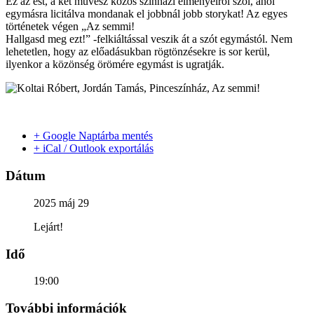
Ez az est, a két művész közös színházi élményeiről szól, ahol
egymásra licitálva mondanak el jobbnál jobb storykat! Az egyes
történetek végen „Az semmi!
Hallgasd meg ezt!” -felkiáltással veszik át a szót egymástól. Nem
lehetetlen, hogy az előadásukban rögtönzésekre is sor kerül,
ilyenkor a közönség örömére egymást is ugratják.
+ Google Naptárba mentés
+ iCal / Outlook exportálás
Dátum
2025 máj 29
Lejárt!
Idő
19:00
További információk