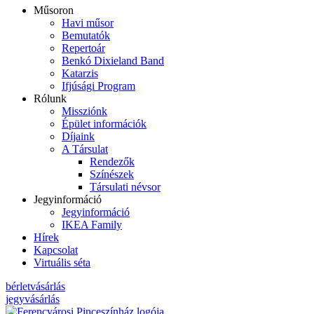
Műsoron
Havi műsor
Bemutatók
Repertoár
Benkó Dixieland Band
Katarzis
Ifjúsági Program
Rólunk
Missziónk
Épület információk
Díjaink
A Társulat
Rendezők
Színészek
Társulati névsor
Jegyinformáció
Jegyinformáció
IKEA Family
Hírek
Kapcsolat
Virtuális séta
bérletvásárlás
jegyvásárlás