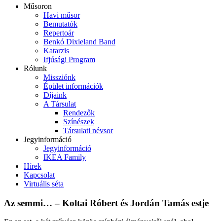
Műsoron
Havi műsor
Bemutatók
Repertoár
Benkó Dixieland Band
Katarzis
Ifjúsági Program
Rólunk
Missziónk
Épület információk
Díjaink
A Társulat
Rendezők
Színészek
Társulati névsor
Jegyinformáció
Jegyinformáció
IKEA Family
Hírek
Kapcsolat
Virtuális séta
Az semmi… – Koltai Róbert és Jordán Tamás estje