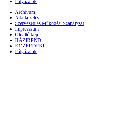
Pályázatok
Archívum
Adatkezelés
Szervezeti és Működési Szabályzat
Impresszum
Oldaltérkép
HÁZIREND
KÖZÉRDEKŰ
Pályázatok
Megszakítás
Eszköztár megnyitása
Akadálymentesítés eszközei
Betűméret növelése
Betűméret csökkentése
Szürkeárnyalatos
Magas kontraszt
Negatív kontraszt
Világos háttér
Hivatkozások aláhúzása
Olvasható betűtípus