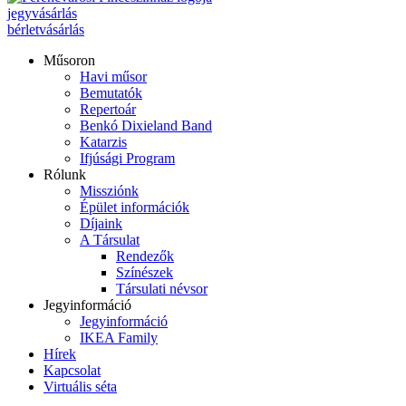
jegyvásárlás
bérletvásárlás
Műsoron
Havi műsor
Bemutatók
Repertoár
Benkó Dixieland Band
Katarzis
Ifjúsági Program
Rólunk
Missziónk
Épület információk
Díjaink
A Társulat
Rendezők
Színészek
Társulati névsor
Jegyinformáció
Jegyinformáció
IKEA Family
Hírek
Kapcsolat
Virtuális séta