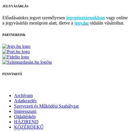
JEGYVÁSÁRLÁS
Előadásainkra jegyet személyesen
jegypénztárunkban
vagy online
a jegyvásárlás menüpont alatt, illetve a
jegy.hu
oldalán vásárolhat.
PARTNEREINK
FENNTARTÓ
Archívum
Adatkezelés
Szervezeti és Működési Szabályzat
Impresszum
Oldaltérkép
HÁZIREND
KÖZÉRDEKŰ