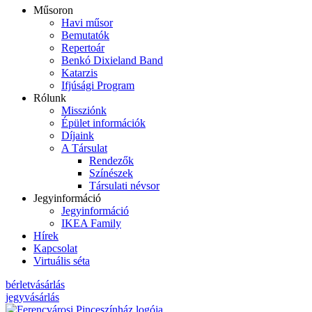
Műsoron
Havi műsor
Bemutatók
Repertoár
Benkó Dixieland Band
Katarzis
Ifjúsági Program
Rólunk
Missziónk
Épület információk
Díjaink
A Társulat
Rendezők
Színészek
Társulati névsor
Jegyinformáció
Jegyinformáció
IKEA Family
Hírek
Kapcsolat
Virtuális séta
bérletvásárlás
jegyvásárlás