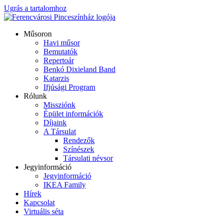
Ugrás a tartalomhoz
Műsoron
Havi műsor
Bemutatók
Repertoár
Benkó Dixieland Band
Katarzis
Ifjúsági Program
Rólunk
Missziónk
Épület információk
Díjaink
A Társulat
Rendezők
Színészek
Társulati névsor
Jegyinformáció
Jegyinformáció
IKEA Family
Hírek
Kapcsolat
Virtuális séta