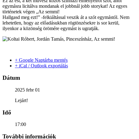
Ez az est, a két művész közös színházi élményeiről szól, ahol
egymásra licitálva mondanak el jobbnál jobb storykat! Az egyes
történetek végen „Az semmi!
Hallgasd meg ezt!” -felkiáltással veszik át a szót egymástól. Nem
lehetetlen, hogy az előadásukban rögtönzésekre is sor kerül,
ilyenkor a közönség örömére egymást is ugratják.
+ Google Naptárba mentés
+ iCal / Outlook exportálás
Dátum
2025 febr 01
Lejárt!
Idő
17:00
További információk