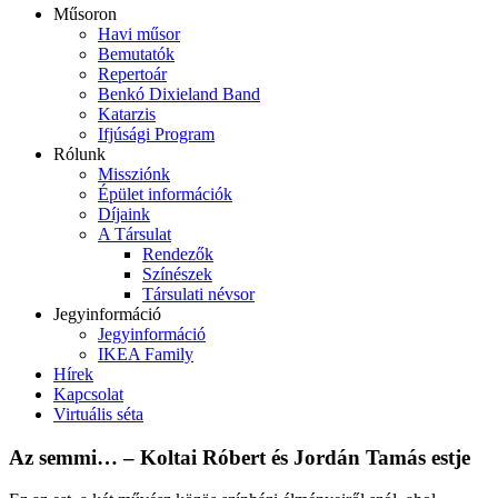
Műsoron
Havi műsor
Bemutatók
Repertoár
Benkó Dixieland Band
Katarzis
Ifjúsági Program
Rólunk
Missziónk
Épület információk
Díjaink
A Társulat
Rendezők
Színészek
Társulati névsor
Jegyinformáció
Jegyinformáció
IKEA Family
Hírek
Kapcsolat
Virtuális séta
Az semmi… – Koltai Róbert és Jordán Tamás estje