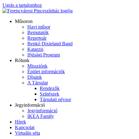
Ugrás a tartalomhoz
Műsoron
Havi műsor
Bemutatók
Repertoár
Benkó Dixieland Band
Katarzis
Ifjúsági Program
Rólunk
Missziónk
Épület információk
Díjaink
A Társulat
Rendezők
Színészek
Társulati névsor
Jegyinformáció
Jegyinformáció
IKEA Family
Hírek
Kapcsolat
Virtuális séta