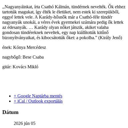
,,Nagyanyáinkat, írta Csathó Kálmán, tündérnek nevelték. Ők ehhez
tartották magukat, így élték le életüket, nem estek ki szerepükből,
eggyé lettek vele. A Karády-hősnők már a Csathó-féle tündér
nagyanyák unokái, a véres évek gyermekei számára pedig ők lettek
az édesanyák. … Karády olyan nőket játszik, akiket valaha
gondosan tündéreknek neveltek, egy nap kiállították kitűnő
bizonyítványaikat, és kibocsátották őket: a pokolba.” (Király Jenő)
ének: Kónya Mercédesz
nagybőgő: Bese Csaba
gitár: Kovács Mikló
+ Google Naptárba mentés
+ iCal / Outlook exportálás
Dátum
2026 jún 05