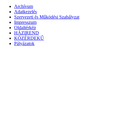
Archívum
Adatkezelés
Szervezeti és Működési Szabályzat
Impresszum
Oldaltérkép
HÁZIREND
KÖZÉRDEKŰ
Pályázatok
Megszakítás
Eszköztár megnyitása
Akadálymentesítés eszközei
Betűméret növelése
Betűméret csökkentése
Szürkeárnyalatos
Magas kontraszt
Negatív kontraszt
Világos háttér
Hivatkozások aláhúzása
Olvasható betűtípus
Alaphelyzetbe állítás