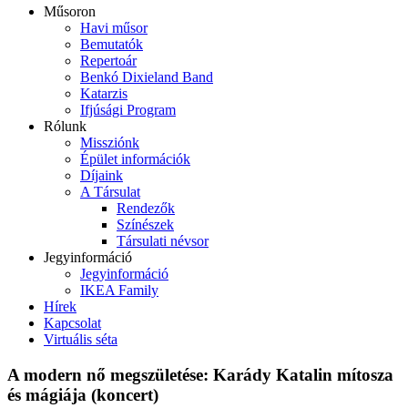
Műsoron
Havi műsor
Bemutatók
Repertoár
Benkó Dixieland Band
Katarzis
Ifjúsági Program
Rólunk
Missziónk
Épület információk
Díjaink
A Társulat
Rendezők
Színészek
Társulati névsor
Jegyinformáció
Jegyinformáció
IKEA Family
Hírek
Kapcsolat
Virtuális séta
A modern nő megszületése: Karády Katalin mítosza
és mágiája (koncert)