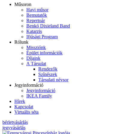
Műsoron
Havi műsor
Bemutatók
Repertoár
Benkó Dixieland Band
Katarzis
Ifjúsági Program
Rólunk
Missziónk
Épület információk
Díjaink
A Társulat
Rendezők
Színészek
Társulati névsor
Jegyinformáció
Jegyinformáció
IKEA Family
Hírek
Kapcsolat
Virtuális séta
bérletvásárlás
jegyvásárlás