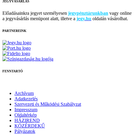
JEGYVÁSÁRLÁS
Előadásainkra jegyet személyesen
jegypénztárunkban
vagy online
a jegyvásárlás menüpont alatt, illetve a
jegy.hu
oldalán vásárolhat.
PARTNEREINK
FENNTARTÓ
Archívum
Adatkezelés
Szervezeti és Működési Szabályzat
Impresszum
Oldaltérkép
HÁZIREND
KÖZÉRDEKŰ
Pályázatok