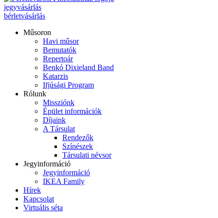
jegyvásárlás
bérletvásárlás
Műsoron
Havi műsor
Bemutatók
Repertoár
Benkó Dixieland Band
Katarzis
Ifjúsági Program
Rólunk
Missziónk
Épület információk
Díjaink
A Társulat
Rendezők
Színészek
Társulati névsor
Jegyinformáció
Jegyinformáció
IKEA Family
Hírek
Kapcsolat
Virtuális séta