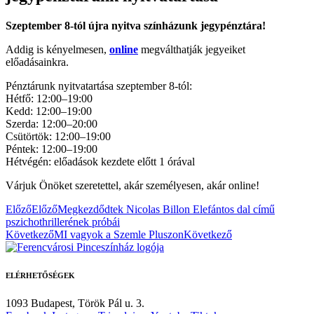
Szeptember 8-tól újra nyitva színházunk jegypénztára!
Addig is kényelmesen,
online
megválthatják jegyeiket
előadásainkra.
Pénztárunk nyitvatartása szeptember 8-tól:
Hétfő: 12:00–19:00
Kedd: 12:00–19:00
Szerda: 12:00–20:00
Csütörtök: 12:00–19:00
Péntek: 12:00–19:00
Hétvégén: előadások kezdete előtt 1 órával
Várjuk Önöket szeretettel, akár személyesen, akár online!
Előző
Előző
Megkezdődtek Nicolas Billon Elefántos dal című
pszichothrillerének próbái
Következő
MI vagyok a Szemle Pluszon
Következő
ELÉRHETŐSÉGEK
1093 Budapest,
Török Pál u. 3.