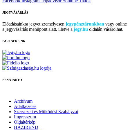
Facebook
Instagram
Tripadvisor
Youtube
Tiktok
JEGYVÁSÁRLÁS
Előadásainkra jegyet személyesen
jegypénztárunkban
vagy online
a jegyvásárlás menüpont alatt, illetve a
jegy.hu
oldalán vásárolhat.
PARTNEREINK
FENNTARTÓ
Archívum
Adatkezelés
Szervezeti és Működési Szabályzat
Impresszum
Oldaltérkép
HÁZIREND