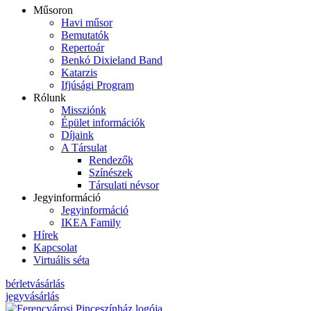
Műsoron
Havi műsor
Bemutatók
Repertoár
Benkó Dixieland Band
Katarzis
Ifjúsági Program
Rólunk
Missziónk
Épület információk
Díjaink
A Társulat
Rendezők
Színészek
Társulati névsor
Jegyinformáció
Jegyinformáció
IKEA Family
Hírek
Kapcsolat
Virtuális séta
bérletvásárlás
jegyvásárlás