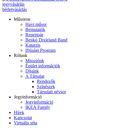
jegyvásárlás
bérletvásárlás
Műsoron
Havi műsor
Bemutatók
Repertoár
Benkó Dixieland Band
Katarzis
Ifjúsági Program
Rólunk
Missziónk
Épület információk
Díjaink
A Társulat
Rendezők
Színészek
Társulati névsor
Jegyinformáció
Jegyinformáció
IKEA Family
Hírek
Kapcsolat
Virtuális séta