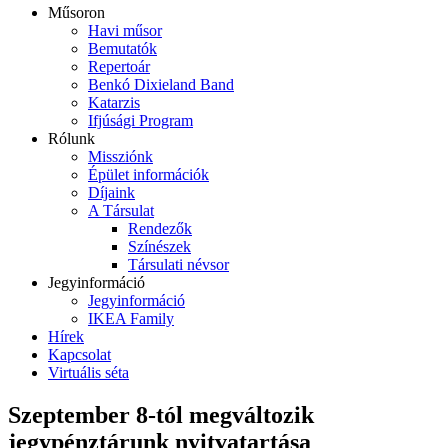
Műsoron
Havi műsor
Bemutatók
Repertoár
Benkó Dixieland Band
Katarzis
Ifjúsági Program
Rólunk
Missziónk
Épület információk
Díjaink
A Társulat
Rendezők
Színészek
Társulati névsor
Jegyinformáció
Jegyinformáció
IKEA Family
Hírek
Kapcsolat
Virtuális séta
Szeptember 8-tól megváltozik
jegypénztárunk nyitvatartása