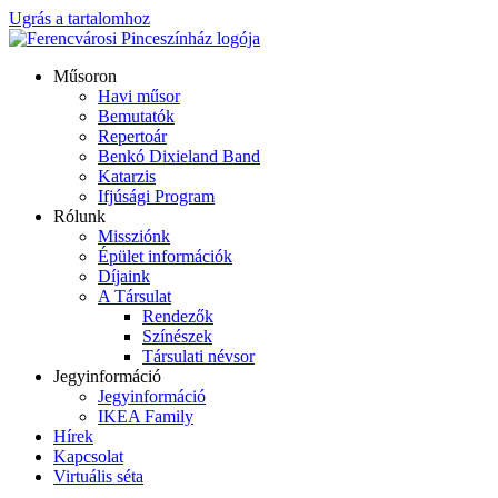
Ugrás a tartalomhoz
Műsoron
Havi műsor
Bemutatók
Repertoár
Benkó Dixieland Band
Katarzis
Ifjúsági Program
Rólunk
Missziónk
Épület információk
Díjaink
A Társulat
Rendezők
Színészek
Társulati névsor
Jegyinformáció
Jegyinformáció
IKEA Family
Hírek
Kapcsolat
Virtuális séta