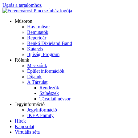
Ugrás a tartalomhoz
Műsoron
Havi műsor
Bemutatók
Repertoár
Benkó Dixieland Band
Katarzis
Ifjúsági Program
Rólunk
Missziónk
Épület információk
Díjaink
A Társulat
Rendezők
Színészek
Társulati névsor
Jegyinformáció
Jegyinformáció
IKEA Family
Hírek
Kapcsolat
Virtuális séta