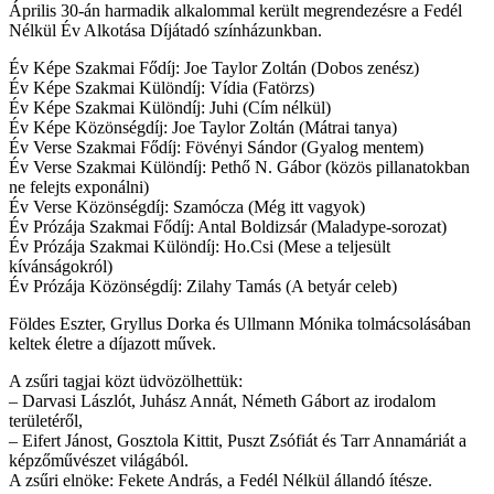
Április 30-án harmadik alkalommal került megrendezésre a Fedél
Nélkül Év Alkotása Díjátadó színházunkban.
Év Képe Szakmai Fődíj: Joe Taylor Zoltán (Dobos zenész)
Év Képe Szakmai Különdíj: Vídia (Fatörzs)
Év Képe Szakmai Különdíj: Juhi (Cím nélkül)
Év Képe Közönségdíj: Joe Taylor Zoltán (Mátrai tanya)
Év Verse Szakmai Fődíj: Fövényi Sándor (Gyalog mentem)
Év Verse Szakmai Különdíj: Pethő N. Gábor (közös pillanatokban
ne felejts exponálni)
Év Verse Közönségdíj: Szamócza (Még itt vagyok)
Év Prózája Szakmai Fődíj: Antal Boldizsár (Maladype-sorozat)
Év Prózája Szakmai Különdíj: Ho.Csi (Mese a teljesült
kívánságokról)
Év Prózája Közönségdíj: Zilahy Tamás (A betyár celeb)
Földes Eszter, Gryllus Dorka és Ullmann Mónika tolmácsolásában
keltek életre a díjazott művek.
A zsűri tagjai közt üdvözölhettük:
– Darvasi Lászlót, Juhász Annát, Németh Gábort az irodalom
területéről,
– Eifert Jánost, Gosztola Kittit, Puszt Zsófiát és Tarr Annamáriát a
képzőművészet világából.
A zsűri elnöke: Fekete András, a Fedél Nélkül állandó ítésze.