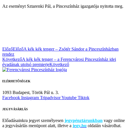
Az eseményt Sztarenki Pál, a Pinceszínház igazgatója nyitotta meg.
Előző
Előző
A kék kék tenger – Zsótér Sándor a Pinceszínházban
rendez
Következő
A kék kék tenger – a Ferencvárosi Pinceszínház idei
évadának utolsó premierje
Következő
ELÉRHETŐSÉGEK
1093 Budapest,
Török Pál u. 3.
Facebook
Instagram
Tripadvisor
Youtube
Tiktok
JEGYVÁSÁRLÁS
Előadásainkra jegyet személyesen
jegypénztárunkban
vagy online
a jegyvásárlás menüpont alatt, illetve a
jegy.hu
oldalán vásárolhat.