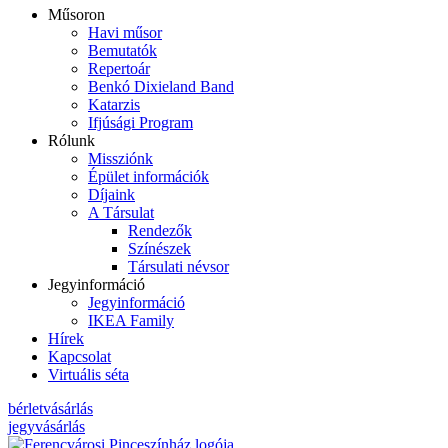
Műsoron
Havi műsor
Bemutatók
Repertoár
Benkó Dixieland Band
Katarzis
Ifjúsági Program
Rólunk
Missziónk
Épület információk
Díjaink
A Társulat
Rendezők
Színészek
Társulati névsor
Jegyinformáció
Jegyinformáció
IKEA Family
Hírek
Kapcsolat
Virtuális séta
bérletvásárlás
jegyvásárlás