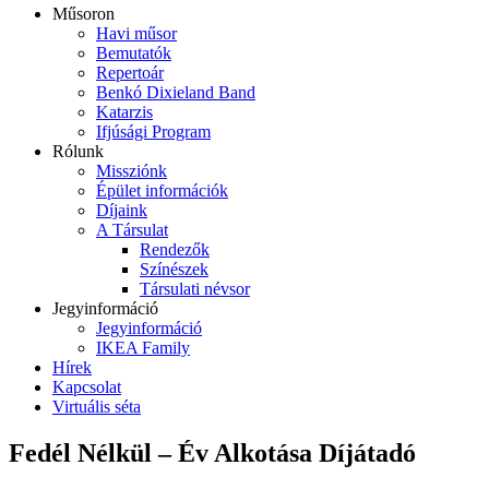
Műsoron
Havi műsor
Bemutatók
Repertoár
Benkó Dixieland Band
Katarzis
Ifjúsági Program
Rólunk
Missziónk
Épület információk
Díjaink
A Társulat
Rendezők
Színészek
Társulati névsor
Jegyinformáció
Jegyinformáció
IKEA Family
Hírek
Kapcsolat
Virtuális séta
Fedél Nélkül – Év Alkotása Díjátadó