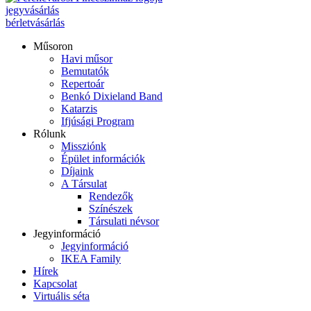
jegyvásárlás
bérletvásárlás
Műsoron
Havi műsor
Bemutatók
Repertoár
Benkó Dixieland Band
Katarzis
Ifjúsági Program
Rólunk
Missziónk
Épület információk
Díjaink
A Társulat
Rendezők
Színészek
Társulati névsor
Jegyinformáció
Jegyinformáció
IKEA Family
Hírek
Kapcsolat
Virtuális séta