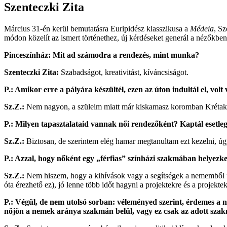
Szenteczki Zita
Március 31-én kerül bemutatásra Euripidész klasszikusa a
Médeia
, Sz
módon közelít az ismert történethez, új kérdéseket generál a nézőkben é
Pinceszínház: Mit ad számodra a rendezés, mint munka?
Szenteczki Zita:
Szabadságot, kreativitást, kíváncsiságot.
P.: Amikor erre a pályára készültél, ezen az úton indultál el, vo
Sz.Z.:
Nem nagyon, a szüleim miatt már kiskamasz koromban Krétakör 
P.: Milyen tapasztalataid vannak női rendezőként? Kaptál esetle
Sz.Z.:
Biztosan, de szerintem elég hamar megtanultam ezt kezelni, úg
P.: Azzal, hogy nőként egy „férfias” színházi szakmában helyezke
Sz.Z.:
Nem hiszem, hogy a kihívások vagy a segítségek a nememből f
óta érezhető ez), jó lenne több időt hagyni a projektekre és a projektek
P.: Végül, de nem utolsó sorban: véleményed szerint, érdemes a
nőjön a nemek aránya szakmán belül, vagy ez csak az adott sz