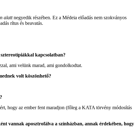
n alatt
negyedik részében. Ez a Médeia előadás nem szokványos
adás rítus és beavatás.
ő sztereotípiákkal kapcsolatban?
zal, ami velünk marad, ami gondolkodtat.
emednek volt köszönhető?
t?
ért, hogy az ember fent maradjon (főleg a KATA törvény módosítás
aként vannak aposztrofálva a színházban, annak érdekében, hogy