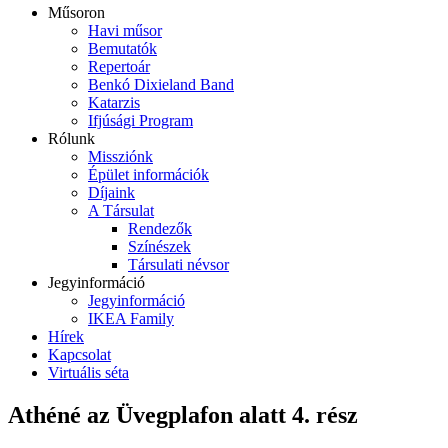
Műsoron
Havi műsor
Bemutatók
Repertoár
Benkó Dixieland Band
Katarzis
Ifjúsági Program
Rólunk
Missziónk
Épület információk
Díjaink
A Társulat
Rendezők
Színészek
Társulati névsor
Jegyinformáció
Jegyinformáció
IKEA Family
Hírek
Kapcsolat
Virtuális séta
Athéné az Üvegplafon alatt 4. rész