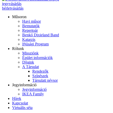
jegyvásárlás
bérletvásárlás
Műsoron
Havi műsor
Bemutatók
Repertoár
Benkó Dixieland Band
Katarzis
Ifjúsági Program
Rólunk
Missziónk
Épület információk
Díjaink
A Társulat
Rendezők
Színészek
Társulati névsor
Jegyinformáció
Jegyinformáció
IKEA Family
Hírek
Kapcsolat
Virtuális séta