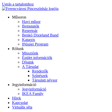
Ugrás a tartalomhoz
Műsoron
Havi műsor
Bemutatók
Repertoár
Benkó Dixieland Band
Katarzis
Ifjúsági Program
Rólunk
Missziónk
Épület információk
Díjaink
A Társulat
Rendezők
Színészek
Társulati névsor
Jegyinformáció
Jegyinformáció
IKEA Family
Hírek
Kapcsolat
Virtuális séta