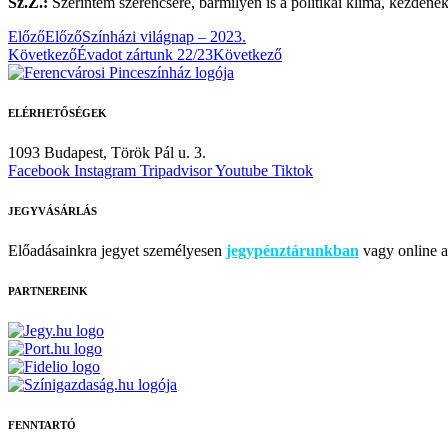
Sz.Z.:
Szerintem szerencsére, bármilyen is a politikai klíma, kezdene
Előző
Előző
Színházi világnap – 2023.
Következő
Évadot zártunk 22/23
Következő
ELÉRHETŐSÉGEK
1093 Budapest,
Török Pál u. 3.
Facebook
Instagram
Tripadvisor
Youtube
Tiktok
JEGYVÁSÁRLÁS
Előadásainkra jegyet személyesen
jegypénztárunkban
vagy online a 
PARTNEREINK
FENNTARTÓ