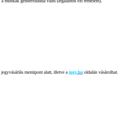
k a munkák genderfliuddá válni (legalábbis ezt remélem).
jegyvásárlás menüpont alatt, illetve a
jegy.hu
oldalán vásárolhat.