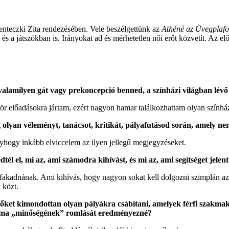
enteczki Zita rendezésében. Vele beszélgettünk az
Athéné az Üvegplafo
s a játszókban is. Irányokat ad és mérhetetlen női erőt közvetít. Az elő
lt valamilyen gát vagy prekoncepció benned, a színházi világban lév
előadásokra jártam, ezért nagyon hamar találkozhattam olyan színház
g olyan véleményt, tanácsot, kritikát, pályafutásod során, amely n
yhogy inkább elviccelem az ilyen jellegű megjegyzéseket.
dtél el, m
i az, ami számodra kihívást, és mi az, ami segítséget jelen
akadnának. Ami kihívás, hogy nagyon sokat kell dolgozni szimplán az
 közt.
 nőket kimondottan olyan pályákra csábítani, amelyek férfi szakm
akma „minőségének” romlását eredményezné?