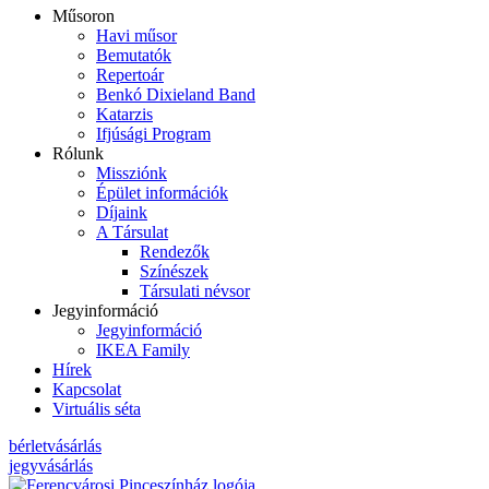
Műsoron
Havi műsor
Bemutatók
Repertoár
Benkó Dixieland Band
Katarzis
Ifjúsági Program
Rólunk
Missziónk
Épület információk
Díjaink
A Társulat
Rendezők
Színészek
Társulati névsor
Jegyinformáció
Jegyinformáció
IKEA Family
Hírek
Kapcsolat
Virtuális séta
bérletvásárlás
jegyvásárlás