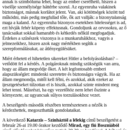
annak is szimbóluma lehet, hogy az ember cserélhető, hiszen a
viselője személyisége háttérbe szorul. Az egyenruha valakinek
biztonságot, másnak korlátot jelent. Van, aki kötöttségek között tud
működni, más pedig megfullad tőle, ők azt vallják: a bizonytalanság
maga a kaland. Az egyenruha bizonyos esetekben hitelességet is ad,
ezt hívják fehér köpeny effektusnak. Gondoljunk az orvosokra, az ő
tanácsaikat sokkal hamarabb és kétkedés nélkül megfogadjuk.
Érdekes a színészek viszonya is a munkaruháikhoz, vagyis a
jelmezeikhez, hiszen azok nagy mértékben segítik a
szerepformálásukat, az átlényegülésüket.
Miért érhetett el hihetetlen sikereket Hitler a befolyásolásban? –
vetődött fel a kérdés. A polgároknak mindig szükségük van arra,
hogy az állam megvédje őket. A két legfontosabb emberi
alapszükséglet: mindenki szeretetre és biztonságra vágyik. Ha az
állam megmondja, mitől kell félni, és azokkal, akik ezeket az
ijesztgetéseket túlzottan el is hiszik, azokkal szinte mindent meg
lehet tenni. Másrészt, ha egy vezetőhöz nem lehet őszinte a
környezete, az ugyancsak súlyos torzulásokhoz vezet.
A beszélgetés második részében természetesen a nézők is
kérdezhettek, megoszthatták gondolataikat.
A következő
Katarzis – Színháztól a lélekig
című beszélgetést a
február 26-ai 19.00 órakor kezdődő
Mirad, egy fiú Boszniából