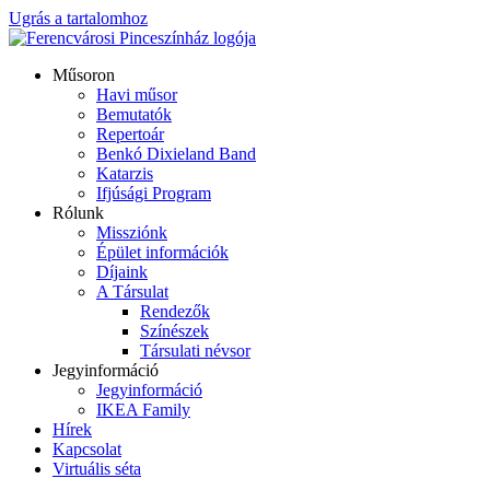
Ugrás a tartalomhoz
Műsoron
Havi műsor
Bemutatók
Repertoár
Benkó Dixieland Band
Katarzis
Ifjúsági Program
Rólunk
Missziónk
Épület információk
Díjaink
A Társulat
Rendezők
Színészek
Társulati névsor
Jegyinformáció
Jegyinformáció
IKEA Family
Hírek
Kapcsolat
Virtuális séta