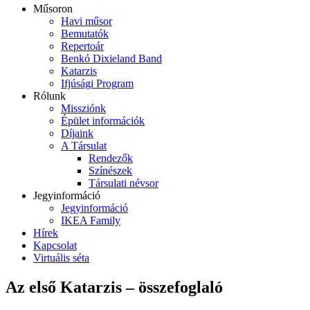
Műsoron
Havi műsor
Bemutatók
Repertoár
Benkó Dixieland Band
Katarzis
Ifjúsági Program
Rólunk
Missziónk
Épület információk
Díjaink
A Társulat
Rendezők
Színészek
Társulati névsor
Jegyinformáció
Jegyinformáció
IKEA Family
Hírek
Kapcsolat
Virtuális séta
Az első Katarzis – összefoglaló