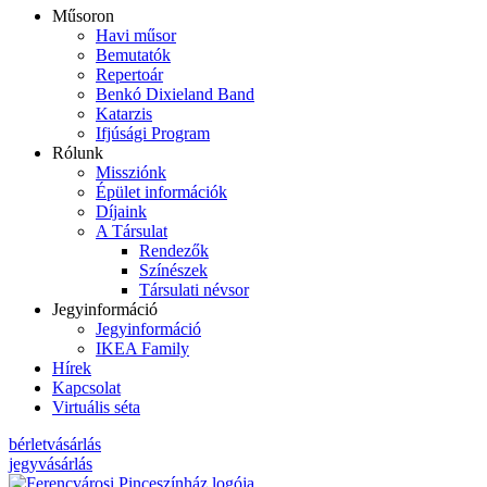
Műsoron
Havi műsor
Bemutatók
Repertoár
Benkó Dixieland Band
Katarzis
Ifjúsági Program
Rólunk
Missziónk
Épület információk
Díjaink
A Társulat
Rendezők
Színészek
Társulati névsor
Jegyinformáció
Jegyinformáció
IKEA Family
Hírek
Kapcsolat
Virtuális séta
bérletvásárlás
jegyvásárlás