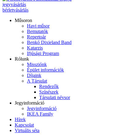
jegyvásárlás
bérletvásárlás
Műsoron
Havi műsor
Bemutatók
Repertoár
Benkó Dixieland Band
Katarzis
Ifjúsági Program
Rólunk
Missziónk
Épület információk
Díjaink
A Társulat
Rendezők
Színészek
Társulati névsor
Jegyinformáció
Jegyinformáció
IKEA Family
Hírek
Kapcsolat
Virtuális séta