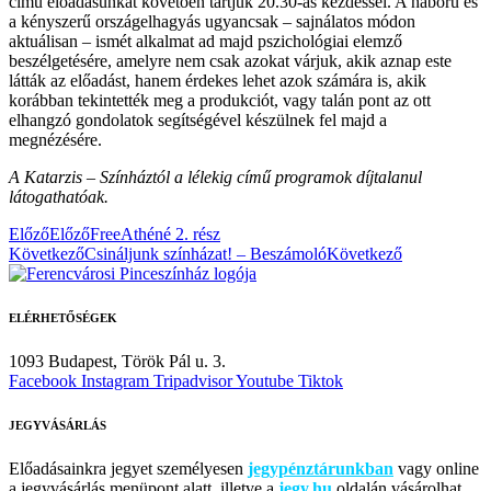
című előadásunkat követően tartjuk 20.30-as kezdéssel. A háború és
a kényszerű országelhagyás ugyancsak – sajnálatos módon
aktuálisan – ismét alkalmat ad majd pszichológiai elemző
beszélgetésére, amelyre nem csak azokat várjuk, akik aznap este
látták az előadást, hanem érdekes lehet azok számára is, akik
korábban tekintették meg a produkciót, vagy talán pont az ott
elhangzó gondolatok segítségével készülnek fel majd a
megnézésére.
A Katarzis – Színháztól a lélekig című programok díjtalanul
látogathatóak.
Előző
Előző
FreeAthéné 2. rész
Következő
Csináljunk színházat! – Beszámoló
Következő
ELÉRHETŐSÉGEK
1093 Budapest,
Török Pál u. 3.
Facebook
Instagram
Tripadvisor
Youtube
Tiktok
JEGYVÁSÁRLÁS
Előadásainkra jegyet személyesen
jegypénztárunkban
vagy online
a jegyvásárlás menüpont alatt, illetve a
jegy.hu
oldalán vásárolhat.