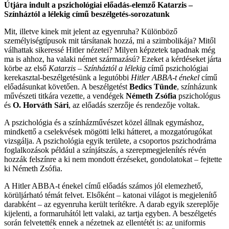
Útjára indult a pszichológiai előadás-elemző Katarzis –
Színháztól a lélekig című beszélgetés-sorozatunk
Mit, illetve kinek mit jelent az egyenruha? Különböző
személyiségtípusok mit társítanak hozzá, mi a szimbolikája? Mitől
válhattak sikeressé Hitler nézetei? Milyen képzetek tapadnak még
ma is ahhoz, ha valaki német származású? Ezeket a kérdéseket járta
körbe az első
Katarzis – Színháztól a lélekig
című pszichológiai
kerekasztal-beszélgetésünk a legutóbbi
Hitler ABBA-t énekel
című
előadásunkat követően. A beszélgetést
Bedics Tünde
, színházunk
művészeti titkára vezette, a vendégek
Németh Zsófia
pszichológus
és
O. Horváth Sári
, az előadás szerzője és rendezője voltak.
A pszichológia és a színházművészet közel állnak egymáshoz,
mindkettő a cselekvések mögötti lelki hátteret, a mozgatórugókat
vizsgálja. A pszichológia egyik területe, a csoportos pszichodráma
foglalkozások például a színjátszás, a szerepmegjelenítés révén
hozzák felszínre a ki nem mondott érzéseket, gondolatokat – fejtette
ki Németh Zsófia.
A Hitler ABBA-t énekel című előadás számos jól elemezhető,
körüljárható témát felvet. Elsőként – katonai világot is megjelenítő
darabként – az egyenruha került terítékre. A darab egyik szereplője
kijelenti, a formaruhától lett valaki, az tartja egyben. A beszélgetés
során felvetették ennek a nézetnek az ellentétét is: az uniformis