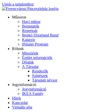
Ugrás a tartalomhoz
Műsoron
Havi műsor
Bemutatók
Repertoár
Benkó Dixieland Band
Katarzis
Ifjúsági Program
Rólunk
Missziónk
Épület információk
Díjaink
A Társulat
Rendezők
Színészek
Társulati névsor
Jegyinformáció
Jegyinformáció
IKEA Family
Hírek
Kapcsolat
Virtuális séta