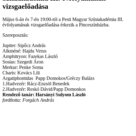
vizsgaelőadása
Május 6-án és 7-én 19:00-tól a Pesti Magyar Színiakadémia III.
évfolyamának vizsgaelőadása érkezik a Pinceszínházba.
Szereposztás:
Jupiter: Sipőcz András
Alkméné: Hajdu Verus
Amphitryon: Fazekas László
Sosias: Szegedi Áron
Merkur: Penke Soma
Charis: Kovács Lili
Argatiphontidas Papp Domokos/Gréczy Balázs
1.Hadvezér: Rácz-Enzsöl Benedek
2.Hadvezér: Reskó Dávid/Papp Domonkos
Rendező tanár: Harsányi Sulyom László
fordította: Forgách András