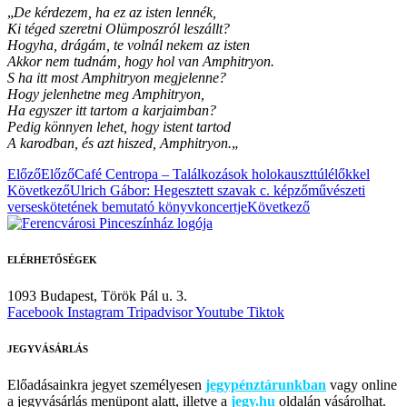
„
De kérdezem, ha ez az isten lennék,
Ki téged szeretni Olümposzról leszállt?
Hogyha, drágám, te volnál nekem az isten
Akkor nem tudnám, hogy hol van Amphitryon.
S ha itt most Amphitryon megjelenne?
Hogy jelenhetne meg Amphitryon,
Ha egyszer itt tartom
a karjaimban?
Pedig könnyen lehet, hogy istent tartod
A karodban, és azt hiszed, Amphitryon.
„
Előző
Előző
Café Centropa – Találkozások holokauszttúlélőkkel
Következő
Ulrich Gábor: Hegesztett szavak c. képzőművészeti
verseskötetének bemutató könyvkoncertje
Következő
ELÉRHETŐSÉGEK
1093 Budapest,
Török Pál u. 3.
Facebook
Instagram
Tripadvisor
Youtube
Tiktok
JEGYVÁSÁRLÁS
Előadásainkra jegyet személyesen
jegypénztárunkban
vagy online
a jegyvásárlás menüpont alatt, illetve a
jegy.hu
oldalán vásárolhat.