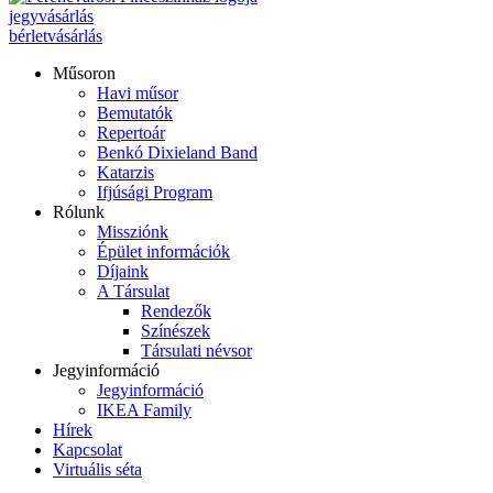
jegyvásárlás
bérletvásárlás
Műsoron
Havi műsor
Bemutatók
Repertoár
Benkó Dixieland Band
Katarzis
Ifjúsági Program
Rólunk
Missziónk
Épület információk
Díjaink
A Társulat
Rendezők
Színészek
Társulati névsor
Jegyinformáció
Jegyinformáció
IKEA Family
Hírek
Kapcsolat
Virtuális séta