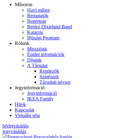
Műsoron
Havi műsor
Bemutatók
Repertoár
Benkó Dixieland Band
Katarzis
Ifjúsági Program
Rólunk
Missziónk
Épület információk
Díjaink
A Társulat
Rendezők
Színészek
Társulati névsor
Jegyinformáció
Jegyinformáció
IKEA Family
Hírek
Kapcsolat
Virtuális séta
bérletvásárlás
jegyvásárlás