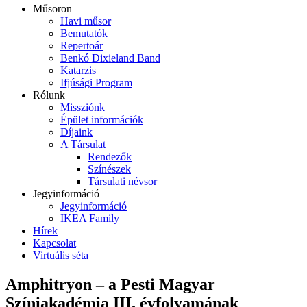
Műsoron
Havi műsor
Bemutatók
Repertoár
Benkó Dixieland Band
Katarzis
Ifjúsági Program
Rólunk
Missziónk
Épület információk
Díjaink
A Társulat
Rendezők
Színészek
Társulati névsor
Jegyinformáció
Jegyinformáció
IKEA Family
Hírek
Kapcsolat
Virtuális séta
Amphitryon – a Pesti Magyar
Színiakadémia III. évfolyamának